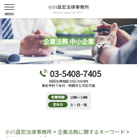
企業法務 中小企業
03-5408-7405
初回法律相談30分/5000円
事前予約で休日・時間外も対応可能
営業時間
10時～19時
定休日
土・日・祝
小川昌宏法律事務所
>
企業法務に関するキーワード
>