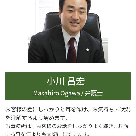
離婚 円満解決
企業法務 契約審査
相続 手続き
離婚 浮気 慰謝料
内部統制 見直し
認知症 生前対策
離婚調停 弁護士
遺産分割 預貯金
離婚 慰謝料 払わない
遺産分割
離婚 慰謝料 理由
相続 スケジュール
離婚 世田谷区
離婚調停 期間
財産分与 時効
離婚 慰謝料
小川 昌宏
Masahiro Ogawa / 弁護士
お客様の話にしっかりと耳を傾け、お気持ち・状況
を理解するよう努めます。
当事務所は、お客様のお話をしっかりよく聴き、理解
する事を何よりも大切にしています。