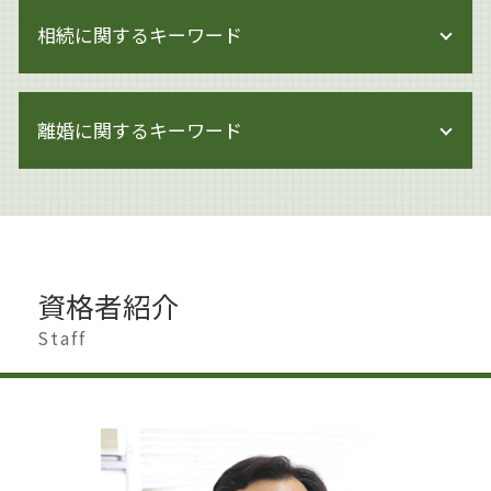
問題社員 追い込む
著作権侵害 どこから
相続に関するキーワード
企業法務 法律事務所
著作権 期間
モンスター社員 解雇
著作権 注意書き 例文
企業法務 杉並区
生前対策
著作権 対象外
企業法務 倒産法
離婚に関するキーワード
遺産分割 新たな財産
著作権とは イラスト
企業法務 関連法令
遺言書作成 杉並区
著作権 訴える
企業法務 労働
相続 生前贈与
著作権 損害賠償
離婚 会社 手続き
企業法務 契約
相続 申告期限
著作権 著作隣接権 違い
離婚準備 貯金 いくら
企業法務 顧問弁護士
相続 調停 費用
著作権とは どこまで
離婚 慰謝料 相場
企業法務 海外
生前対策 相続
著作権
離婚したい 男
企業法務 調査
遺産分割 調停
資格者紹介
著作権とは
離婚調停 別居
事業承継 マッチング
遺言書作成 大田区
著作権 知的財産権
離婚 男 不利
Staff
企業法務 労働時間
遺留分 侵害
著作権 著作物
離婚 夫から
企業法務 トラブル
相続 手続き 代行
著作権 知的財産権 違い
離婚
企業法務 体制
相続 進め方
著作権 対象
離婚 遺産相続
企業法務 労働法
相続 相談先
著作権 何がダメ
離婚 慰謝料 モラハラ
企業法務 会社法
相続 せずに解体
離婚 影響
企業法務 知財
遺言書作成 港区