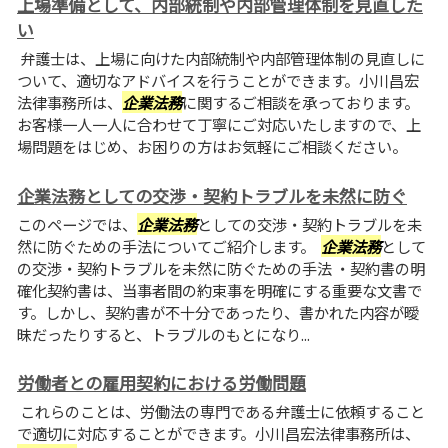
上場準備として、内部統制や内部管理体制を見直した
い
弁護士は、上場に向けた内部統制や内部管理体制の見直しに
ついて、適切なアドバイスを行うことができます。小川昌宏
法律事務所は、
企業法務
に関するご相談を承っております。
お客様一人一人に合わせて丁寧にご対応いたしますので、上
場問題をはじめ、お困りの方はお気軽にご相談ください。
企業法務としての交渉・契約トラブルを未然に防ぐ
このページでは、
企業法務
としての交渉・契約トラブルを未
然に防ぐための手法についてご紹介します。
企業法務
として
の交渉・契約トラブルを未然に防ぐための手法 ・契約書の明
確化契約書は、当事者間の約束事を明確にする重要な文書で
す。しかし、契約書が不十分であったり、書かれた内容が曖
昧だったりすると、トラブルのもとになり...
労働者との雇用契約における労働問題
これらのことは、労働法の専門である弁護士に依頼すること
で適切に対応することができます。小川昌宏法律事務所は、