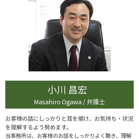
離婚
就業規則 不利益変更
生前対策
離婚 円満解決
企業法務 倒産法
相続 節税
離婚調停 別居
企業法務 m&a
遺産分割 兄弟
離婚 港区
遺産分割協議書
不貞行為 離婚
遺産分割 割合
離婚 男
遺留分 侵害
離婚 家 名義変更
離婚 慰謝料 理由
財産分与 時効
離婚 世田谷区
小川 昌宏
Masahiro Ogawa / 弁護士
お客様の話にしっかりと耳を傾け、お気持ち・状況
を理解するよう努めます。
当事務所は、お客様のお話をしっかりよく聴き、理解