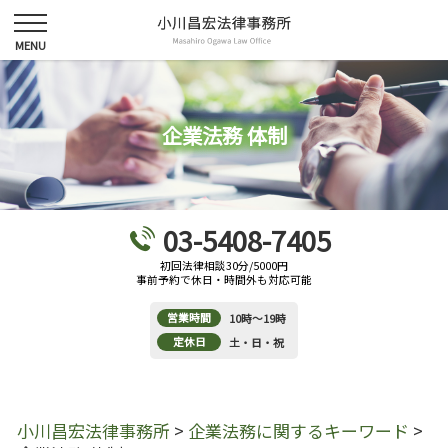
企業法務 体制
03-5408-7405
初回法律相談30分/5000円
事前予約で休日・時間外も対応可能
営業時間
10時～19時
定休日
土・日・祝
小川昌宏法律事務所
>
企業法務に関するキーワード
>