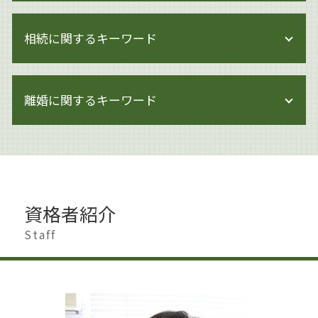
著作権とは
企業法務 世田谷区
著作権 対策
相続に関するキーワード
事業承継 変更契約
著作権侵害にならない
労働問題 企業法務
著作権 訴える
企業法務 労働
相続 手続き 期限
著作権 訴えられなければ
内部統制 見直し
離婚に関するキーワード
相続 借金
著作権 訴訟
企業法務 契約書チェック
遺産分割 調停
著作権 何がダメ
企業法務 関連法令
相続 調停 費用
ai 絵 著作権
離婚 慰謝料 モラハラ
企業法務 杉並区
遺産分割 相手方 認知症
著作権侵害
離婚準備 男
企業法務 雇用問題
相続 遺産分割協議書
著作権法
離婚 遺産相続
企業法務 会社
相続 生前
著作権 損害賠償
離婚 大田区
企業法務 契約
相続 少ない場合
資格者紹介
著作権 貸与
離婚 浮気 慰謝料
上場準備
相続 生前対策 預金
著作権 著作隣接権
離婚したい 男
Staff
企業法務 契約審査
遺産分割調停 必要書類
著作権とは 画像
離婚 慰謝料 払わない
企業法務 体制
遺言書作成 世田谷区
著作権 法律
離婚 慰謝料
問題社員 追い込む
遺産分割 新たな財産
著作権とは 文化庁
離婚調停 期間
モンスター社員 解雇
相続 申告期限
著作権 知的財産権 違い
離婚 杉並区
企業法務 株主総会
相続 進め方