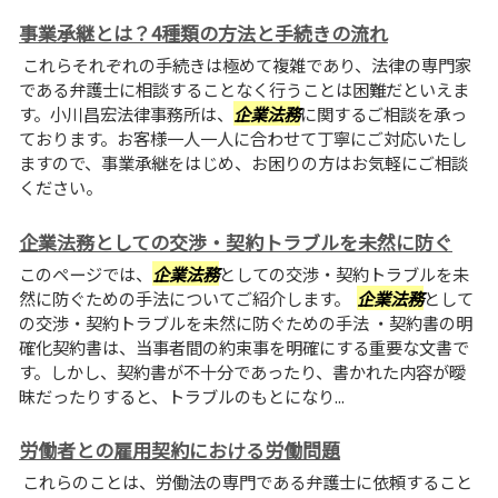
事業承継とは？4種類の方法と手続きの流れ
これらそれぞれの手続きは極めて複雑であり、法律の専門家
である弁護士に相談することなく行うことは困難だといえま
す。小川昌宏法律事務所は、
企業法務
に関するご相談を承っ
ております。お客様一人一人に合わせて丁寧にご対応いたし
ますので、事業承継をはじめ、お困りの方はお気軽にご相談
ください。
企業法務としての交渉・契約トラブルを未然に防ぐ
このページでは、
企業法務
としての交渉・契約トラブルを未
然に防ぐための手法についてご紹介します。
企業法務
として
の交渉・契約トラブルを未然に防ぐための手法 ・契約書の明
確化契約書は、当事者間の約束事を明確にする重要な文書で
す。しかし、契約書が不十分であったり、書かれた内容が曖
昧だったりすると、トラブルのもとになり...
労働者との雇用契約における労働問題
これらのことは、労働法の専門である弁護士に依頼すること