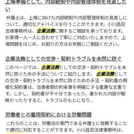
上場準備として、内部統制や内部管理体制を見直した
い
弁護士は、上場に向けた内部統制や内部管理体制の見直しに
ついて、適切なアドバイスを行うことができます。小川昌宏
法律事務所は、
企業法務
に関するご相談を承っております。
お客様一人一人に合わせて丁寧にご対応いたしますので、上
場問題をはじめ、お困りの方はお気軽にご相談ください。
企業法務としての交渉・契約トラブルを未然に防ぐ
このページでは、
企業法務
としての交渉・契約トラブルを未
然に防ぐための手法についてご紹介します。
企業法務
として
の交渉・契約トラブルを未然に防ぐための手法 ・契約書の明
確化契約書は、当事者間の約束事を明確にする重要な文書で
す。しかし、契約書が不十分であったり、書かれた内容が曖
昧だったりすると、トラブルのもとになり...
労働者との雇用契約における労働問題
これらのことは、労働法の専門である弁護士に依頼すること
で適切に対応することができます。小川昌宏法律事務所は、