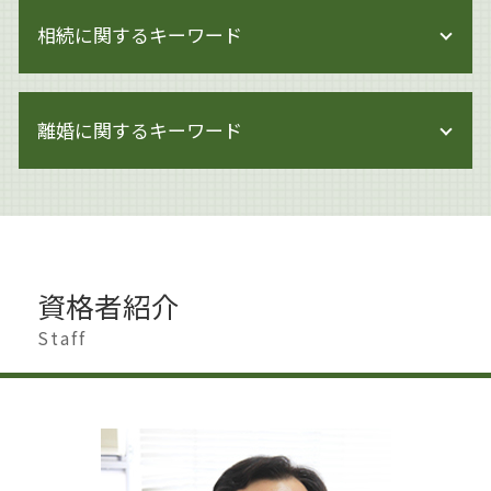
閉鎖会社 事業承継
著作権とは 音楽
相続に関するキーワード
事業承継とは
著作権 注意書き 例文
問題社員 追い込む
著作権 対象
就業規則 不利益変更
相続 進め方
著作権 損害賠償
企業法務 世田谷区
離婚に関するキーワード
遺産分割 割合
著作権 知的財産権
企業法務 法律事務所
遺産分割 新たな財産
著作権とは
企業法務 取り組み
遺産分割 調停
著作権とは 画像
離婚調停 弁護士
企業法務 杉並区
相続 借金
著作権 貸与
離婚 慰謝料 相場
企業法務 弁護士
相続人 行方不明
著作権 法律
離婚調停 別居
企業法務 課題
相続 手続き 期限
著作権とは イラスト
財産分与 時効
事業承継 弁護士
相続 相談先
資格者紹介
著作権侵害 身近な例
離婚 夫から
企業法務 会社
相続 生前
著作権侵害
離婚 親
Staff
企業法務 契約書チェック
土地 生前対策
著作権 訴えられなければ
離婚したい 男
企業法務 株主総会
相続 手続き 代行
著作権法
離婚 影響
事業承継 法人
相続 スケジュール
ai 絵 著作権
離婚 円満解決
企業法務 海外
遺産分割協議書
著作権とは 写真
離婚 港区
企業法務 関連法令
相続 手続き
離婚 世田谷区
事業承継 代表者 変更
相続 調停 費用