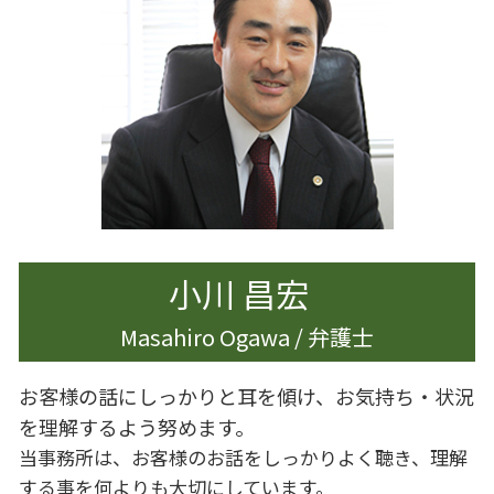
不貞行為 離婚
企業法務 契約
相続 生前贈与
離婚準備 貯金 いくら
企業法務 契約書
生前対策 相続
離婚 慰謝料 モラハラ
生前対策 弁護士
離婚 大田区
生前対策
離婚 慰謝料
相続 相談
離婚調停 期間
離婚
離婚 男 不利
離婚準備 男
小川 昌宏
Masahiro Ogawa / 弁護士
お客様の話にしっかりと耳を傾け、お気持ち・状況
を理解するよう努めます。
当事務所は、お客様のお話をしっかりよく聴き、理解
する事を何よりも大切にしています。