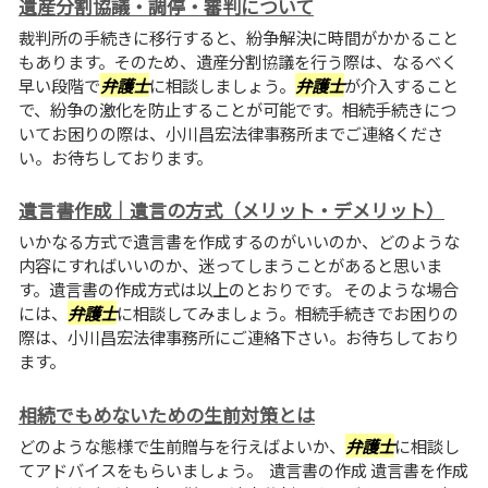
遺産分割協議・調停・審判について
裁判所の手続きに移行すると、紛争解決に時間がかかること
もあります。そのため、遺産分割協議を行う際は、なるべく
早い段階で
弁護士
に相談しましょう。
弁護士
が介入すること
で、紛争の激化を防止することが可能です。相続手続きにつ
いてお困りの際は、小川昌宏法律事務所までご連絡くださ
い。お待ちしております。
遺言書作成｜遺言の方式（メリット・デメリット）
いかなる方式で遺言書を作成するのがいいのか、どのような
内容にすればいいのか、迷ってしまうことがあると思いま
す。遺言書の作成方式は以上のとおりです。 そのような場合
には、
弁護士
に相談してみましょう。相続手続きでお困りの
際は、小川昌宏法律事務所にご連絡下さい。お待ちしており
ます。
相続でもめないための生前対策とは
どのような態様で生前贈与を行えばよいか、
弁護士
に相談し
てアドバイスをもらいましょう。 遺言書の作成 遺言書を作成