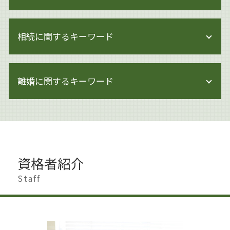
著作権侵害 どこから
著作権 訴えられた
企業法務 課題
著作権 注意書き 例文
相続に関するキーワード
事業承継 方法
著作権 訴えられなければ
企業法務 会社
著作権侵害 時効
企業法務 顧問弁護士
遺留分 侵害
著作権とは 文化庁
企業法務 契約
離婚に関するキーワード
遺産分割調停 必要書類
著作権 訴訟
内部統制 見直し
遺産分割 調停
著作権侵害 知らずに
企業法務 雇用契約
生前対策 弁護士
著作権 著作隣接権
離婚 影響
企業法務 倒産法
相続 相談先
著作権
離婚 慰謝料 払わない
事業承継とは
遺産分割 割合
著作権とは 写真
離婚 円満解決
企業法務 契約書チェック
相続 手続き 代行
著作権侵害 身近な例
離婚 慰謝料 相場
問題社員 追い込む
相続 せずに解体
資格者紹介
著作権 何がダメ
離婚 大田区
企業法務 労働法
遺言書作成 世田谷区
著作権侵害
離婚 遺産相続
Staff
労働問題 企業法務
遺産分割
著作権 対象
離婚調停 弁護士
企業法務 株主総会
遺言書作成 大田区
著作権 保護期間
離婚したい 準備
企業法務 労働
相続 贈与 生前対策
著作権 対象外
離婚 杉並区
企業法務 調査
相続 生前
著作権 著作者人格権 違い
不貞行為 離婚