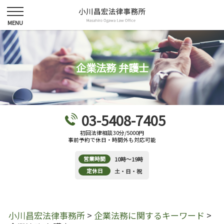
企業法務 弁護士
03-5408-7405
初回法律相談30分/5000円
事前予約で休日・時間外も対応可能
営業時間
10時～19時
定休日
土・日・祝
小川昌宏法律事務所
>
企業法務に関するキーワード
>