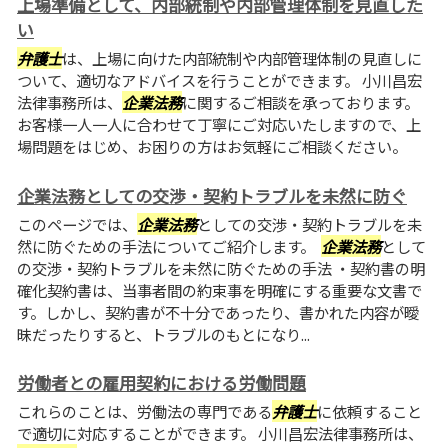
上場準備として、内部統制や内部管理体制を見直した
い
弁護士
は、上場に向けた内部統制や内部管理体制の見直しに
ついて、適切なアドバイスを行うことができます。 小川昌宏
法律事務所は、
企業法務
に関するご相談を承っております。
お客様一人一人に合わせて丁寧にご対応いたしますので、上
場問題をはじめ、お困りの方はお気軽にご相談ください。
企業法務としての交渉・契約トラブルを未然に防ぐ
このページでは、
企業法務
としての交渉・契約トラブルを未
然に防ぐための手法についてご紹介します。
企業法務
として
の交渉・契約トラブルを未然に防ぐための手法 ・契約書の明
確化契約書は、当事者間の約束事を明確にする重要な文書で
す。しかし、契約書が不十分であったり、書かれた内容が曖
昧だったりすると、トラブルのもとになり...
労働者との雇用契約における労働問題
これらのことは、労働法の専門である
弁護士
に依頼すること
で適切に対応することができます。 小川昌宏法律事務所は、