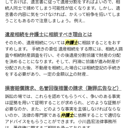
しておけば、遺言書に従って遺産分割をすればよいので、相
続人同士で揉めてしまう可能性が低くなります。しかし、遺
言書の内容に気をつけなければ、かえって紛争を招いてしま
うこともあるので注意しましょう。 例え...
遺産相続を弁護士に相談すべき理由とは
そのため、遺産相続については
弁護士
に相談することをおす
すめします。 手続きの委任 遺産相続をする際には、相続人調
査や相続財産調査を行い、その後遺産分割協議で財産の分配
を決めることになります。そして、円滑に協議が進み財産が
分配された後、不動産を相続した場合には相続登記の手続き
をする必要があり、一定の金額以上の財産...
損害賠償請求、名誉回復措置の請求（謝罪広告など）
訴訟の場では、これらを認めてもらうべく、争いのある事実
は証拠を用いて証明することが求められ、どのような証拠が
必要なのか、また、どのような事実を主張しなければならな
いのか、法律の専門家である
弁護士
に依頼することで適切な
アドバイスをもらうことができます。 小川昌宏法律事務所
は、著作権に関するご相談を承っております。