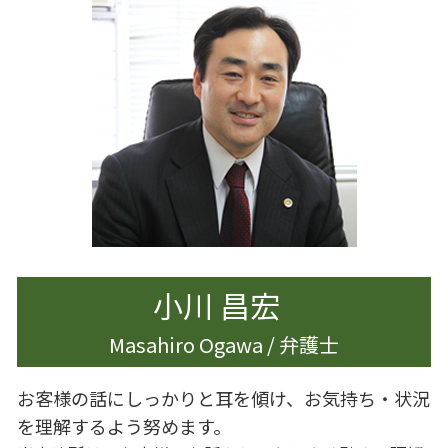
企業法務 特徴
相続 少ない場合
離婚調停 期間
企業法務とは 弁護士
相続 進め方
離婚準備 貯金 いくら
企業法務 契約書
遺言 生前対策
離婚 親
企業法務 杉並区
遺言書作成 杉並区
離婚
遺産分割 新たな財産
離婚 慰謝料
相続人 行方不明
離婚したい 男
相続 相談
離婚 夫から
離婚 男
離婚 港区
離婚 慰謝料 モラハラ
小川 昌宏
Masahiro Ogawa / 弁護士
お客様の話にしっかりと耳を傾け、お気持ち・状況
を理解するよう努めます。