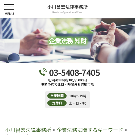
企業法務 知財
03-5408-7405
初回法律相談30分/5000円
事前予約で休日・時間外も対応可能
営業時間
10時～19時
定休日
土・日・祝
小川昌宏法律事務所
>
企業法務に関するキーワード
>