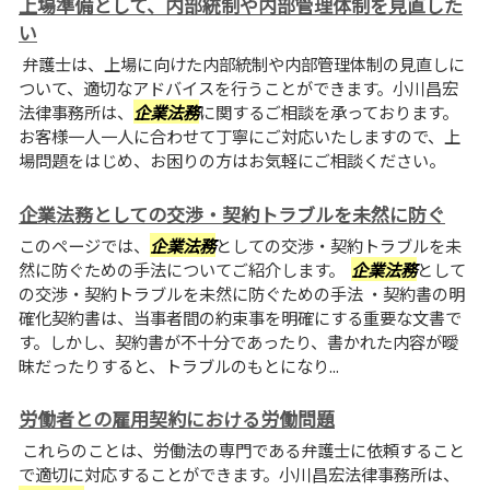
上場準備として、内部統制や内部管理体制を見直した
い
弁護士は、上場に向けた内部統制や内部管理体制の見直しに
ついて、適切なアドバイスを行うことができます。小川昌宏
法律事務所は、
企業法務
に関するご相談を承っております。
お客様一人一人に合わせて丁寧にご対応いたしますので、上
場問題をはじめ、お困りの方はお気軽にご相談ください。
企業法務としての交渉・契約トラブルを未然に防ぐ
このページでは、
企業法務
としての交渉・契約トラブルを未
然に防ぐための手法についてご紹介します。
企業法務
として
の交渉・契約トラブルを未然に防ぐための手法 ・契約書の明
確化契約書は、当事者間の約束事を明確にする重要な文書で
す。しかし、契約書が不十分であったり、書かれた内容が曖
昧だったりすると、トラブルのもとになり...
労働者との雇用契約における労働問題
これらのことは、労働法の専門である弁護士に依頼すること
で適切に対応することができます。小川昌宏法律事務所は、