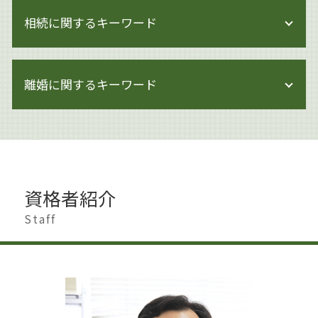
企業法務 弁護士
著作権 メリット
相続に関するキーワード
企業法務 知財
著作権 著作隣接権 違い
企業法務 取り組み
著作権 期間
企業法務 顧問弁護士
相続 進め方
著作権 訴える
労働問題 企業法務
離婚に関するキーワード
認知症 生前対策
著作権侵害 身近な例
事業承継 方法
遺産分割 調停
著作権 対象
閉鎖会社 事業承継
相続 調停
著作権とは どこまで
離婚 慰謝料 払わない
企業法務 世田谷区
遺産分割
著作権 訴えられなければ
離婚 男 不利
企業法務 体制
相続 贈与 生前対策
著作権 対策
離婚したい 男
事業承継 代表者 変更
生前対策 とは
著作権 何がダメ
離婚 影響
企業法務 雇用問題
遺産分割 預貯金
資格者紹介
著作権 著作隣接権
離婚調停 別居
企業法務 調査
相続 調停 費用
著作権 貸与
離婚 世田谷区
Staff
問題社員 追い込む
相続 調停 流れ
著作権 訴訟
離婚 港区
企業法務 労働時間
相続 少ない場合
著作権侵害
離婚 遺産相続
企業法務 労働
生前対策 弁護士
著作権 対象外
財産分与 時効
企業法務 会社法
相続 借金
著作権侵害にならない
離婚 家 名義変更
内部管理体制 見直し
相続 せずに解体
不貞行為 離婚
企業法務 労働法
遺産分割 新たな財産