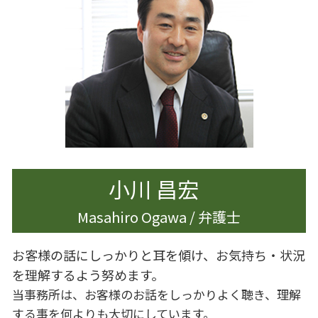
離婚調停 弁護士
事業承継 マッチング
遺言書作成 港区
離婚 円満解決
企業法務 m&a
遺言書作成 杉並区
離婚 夫から
生前対策
離婚 慰謝料
相続 生前贈与
離婚 慰謝料 相場
遺産分割 兄弟
離婚調停 期間
離婚 杉並区
離婚
離婚 浮気 慰謝料
小川 昌宏
Masahiro Ogawa / 弁護士
お客様の話にしっかりと耳を傾け、お気持ち・状況
を理解するよう努めます。
当事務所は、お客様のお話をしっかりよく聴き、理解
する事を何よりも大切にしています。