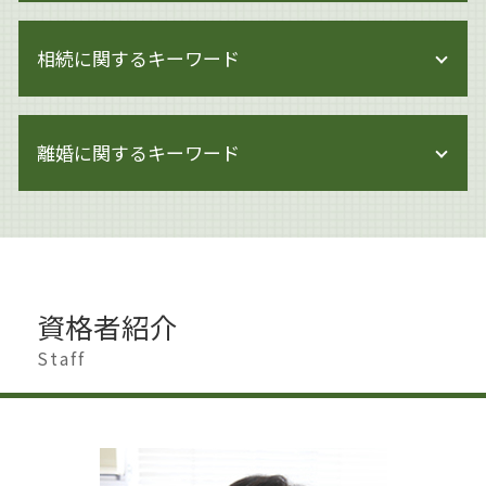
著作権侵害 時効
企業法務 雇用問題
著作権 著作者人格権 違い
相続に関するキーワード
企業法務 改正
著作権侵害 身近な例
企業法務 トラブル
著作権とは
内部管理体制 見直し
相続 手続き 期限
著作権侵害 親告罪
企業法務 中小企業
離婚に関するキーワード
遺産分割 相手方 認知症
著作権 法律
事業承継 代表者 変更
相続 せずに解体
著作権侵害 どこから
企業法務とは 弁護士
相続 生前贈与
著作権 対策
離婚 家 名義変更
事業承継 個人
生前対策 とは
著作権 訴える
離婚したい 男
事業承継 方法
相続 少ない場合
著作権 訴えられた
離婚 慰謝料 理由
企業法務 契約書
相続 申告不要
著作権とは 写真
離婚 港区
企業法務 株主総会
相続 専門家
資格者紹介
著作権 対象
離婚 慰謝料
企業法務 会社
土地 生前対策
著作権とは 音楽
離婚 杉並区
Staff
労働問題 企業法務
認知症 生前対策
著作権侵害
離婚 慰謝料 相場
企業法務 会社法
遺言書作成 杉並区
著作権 知的財産権 違い
離婚 円満解決
企業法務 m&a
遺産分割協議書
著作権 著作隣接権 違い
財産分与 時効
企業法務 労働時間
遺産分割 争い
著作権とは 画像
離婚準備 男
就業規則 不利益変更
相続 手続き