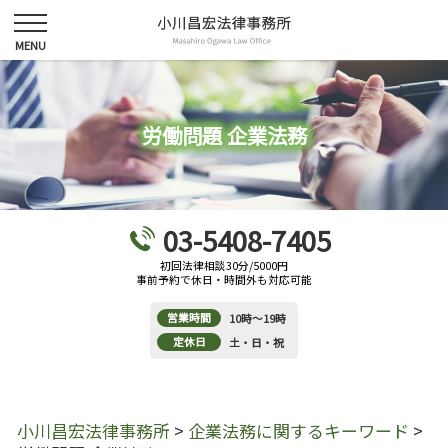
労働問題 企業法務
03-5408-7405
初回法律相談30分/5000円
事前予約で休日・時間外も対応可能
営業時間
10時～19時
定休日
土・日・祝
小川昌宏法律事務所
>
企業法務に関するキーワード
>