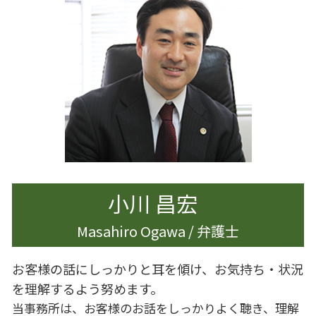
不貞行為 離婚
企業法務 労働
遺産分割 預貯金
離婚調停 期間
企業法務 法律事務所
遺産分割 兄弟
離婚 男
企業法務 大田区
生前対策 弁護士
離婚準備 貯金 いくら
生前対策
離婚 浮気 慰謝料
相続 調停 流れ
離婚 慰謝料 モラハラ
相続 調停
離婚調停 別居
離婚調停 弁護士
離婚したい 準備
離婚 親
小川 昌宏
Masahiro Ogawa / 弁護士
お客様の話にしっかりと耳を傾け、お気持ち・状況
を理解するよう努めます。
当事務所は、お客様のお話をしっかりよく聴き、理解