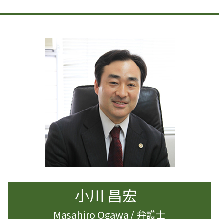
相続 申告不要
著作権侵害にならない
離婚 浮気 慰謝料
企業法務 知財
相続 せずに解体
著作権 訴えられなければ
離婚調停 期間
企業法務 顧問弁護士
相続人 行方不明
著作権 著作隣接権
財産分与 時効
企業法務 課題
相続 調停 費用
著作権とは どこまで
離婚 慰謝料 相場
事業承継 弁護士
遺産分割
離婚 会社 手続き
企業法務 弁護士
相続 手続き 期限
離婚準備 貯金 いくら
企業法務 法律事務所
相続 借金
離婚 杉並区
企業法務 労働時間
遺言書作成 大田区
離婚 影響
相続 手続き 代行
離婚調停 別居
遺産分割協議書
離婚 家 名義変更
相続 生前贈与
離婚 慰謝料 モラハラ
離婚 夫から
離婚 慰謝料 理由
離婚したい 男
小川 昌宏
Masahiro Ogawa / 弁護士