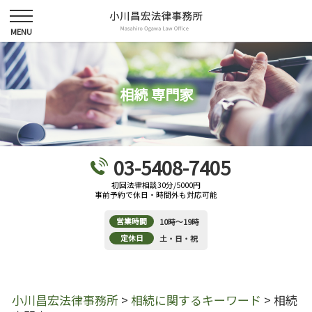
相続 専門家
03-5408-7405
初回法律相談30分/5000円
事前予約で休日・時間外も対応可能
営業時間
10時～19時
定休日
土・日・祝
小川昌宏法律事務所
>
相続に関するキーワード
>
相続