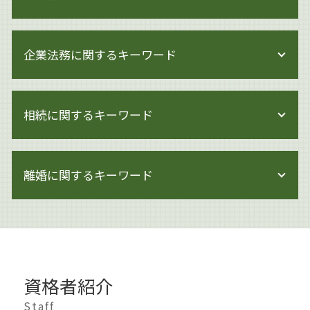
ai 絵 著作権
企業法務に関するキーワード
著作権 訴訟
著作権 訴えられた
著作権 期間
事業承継 方法
著作権 対象
相続に関するキーワード
企業法務 倒産法
著作権
企業法務 契約書
著作権とは 文化庁
就業規則 不利益変更
生前対策
著作権侵害 知らずに
企業法務 改正
離婚に関するキーワード
遺産分割 相手方 認知症
著作権とは イラスト
企業法務 会社法
遺産分割 新たな財産
著作権 著作者人格権 違い
企業法務 会社
認知症 生前対策
著作権 訴える
離婚 慰謝料
企業法務 労働法
相続 生前対策 預金
著作権とは 画像
離婚 遺産相続
企業法務 中小企業
相続 調停
著作権 著作隣接権 違い
離婚 世田谷区
問題社員 追い込む
相続 遺産分割協議書
著作権 損害賠償
離婚したい 準備
企業法務 体制
相続 節税
資格者紹介
著作権とは 写真
離婚 男 不利
モンスター社員 解雇
相続 手続き
著作権 著作物
離婚 慰謝料 払わない
Staff
企業法務 雇用問題