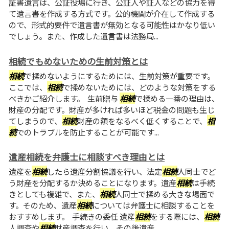
証書遺言は、公証役場に行き、公証人や証人などの協力を得
て遺言書を作成する方式です。公的機関が介在して作成する
ので、形式的要件で遺言書が無効となる可能性はかなり低い
でしょう。また、作成した遺言書は法務局...
相続でもめないための生前対策とは
相続
で揉めないようにするためには、生前対策が重要です。
ここでは、
相続
で揉めないためには、どのような対策をする
べきかご紹介します。 生前贈与
相続
で揉める一番の理由は、
財産の分配です。財産が多ければ多いほど税金の問題も生じ
てしまうので、
相続
財産の額をなるべく低くすることで、
相
続
でのトラブルを防止することが可能です...
遺産相続を弁護士に相談すべき理由とは
遺産を
相続
したら遺産分割協議を行い、法定
相続
人同士でど
う財産を分配するか決めることになります。遺産
相続
は手続
きとしても複雑で、また、
相続
人同士で揉める大きな場面で
す。そのため、遺産
相続
については弁護士に相談することを
おすすめします。 手続きの委任 遺産
相続
をする際には、
相続
人調査や
相続
財産調査を行い、その後遺産...