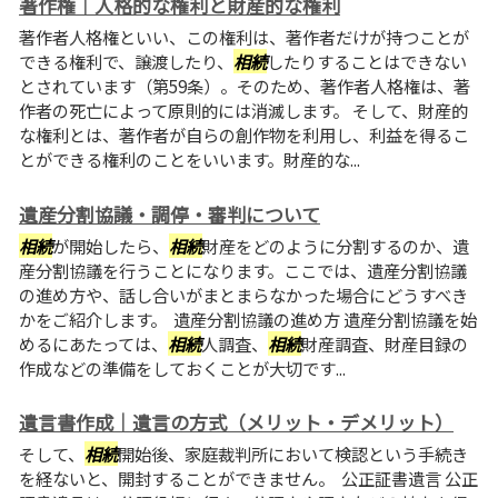
著作権｜人格的な権利と財産的な権利
著作者人格権といい、この権利は、著作者だけが持つことが
できる権利で、譲渡したり、
相続
したりすることはできない
とされています（第59条）。そのため、著作者人格権は、著
作者の死亡によって原則的には消滅します。 そして、財産的
な権利とは、著作者が自らの創作物を利用し、利益を得るこ
とができる権利のことをいいます。財産的な...
遺産分割協議・調停・審判について
相続
が開始したら、
相続
財産をどのように分割するのか、遺
産分割協議を行うことになります。ここでは、遺産分割協議
の進め方や、話し合いがまとまらなかった場合にどうすべき
かをご紹介します。 遺産分割協議の進め方 遺産分割協議を始
めるにあたっては、
相続
人調査、
相続
財産調査、財産目録の
作成などの準備をしておくことが大切です...
遺言書作成｜遺言の方式（メリット・デメリット）
そして、
相続
開始後、家庭裁判所において検認という手続き
を経ないと、開封することができません。 公正証書遺言 公正