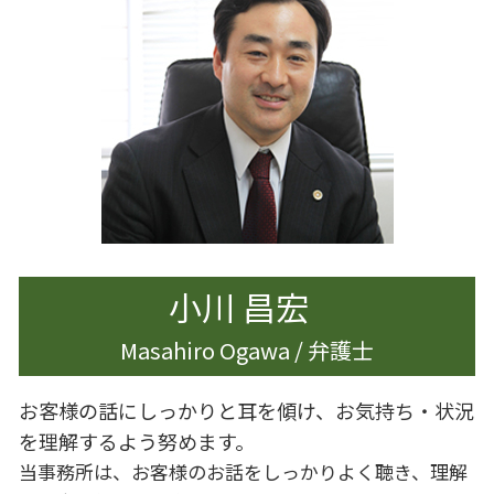
相続 調停 流れ
離婚 浮気 慰謝料
企業法務 関連法令
遺産分割 相手方 認知症
離婚 会社 手続き
企業法務 特徴
相続 生前
離婚 慰謝料 払わない
遺言書作成 世田谷区
離婚調停 期間
遺言書作成 港区
離婚 影響
遺言書作成 杉並区
不貞行為 離婚
離婚準備 貯金 いくら
離婚調停 別居
離婚 慰謝料
小川 昌宏
Masahiro Ogawa / 弁護士
お客様の話にしっかりと耳を傾け、お気持ち・状況
を理解するよう努めます。
当事務所は、お客様のお話をしっかりよく聴き、理解