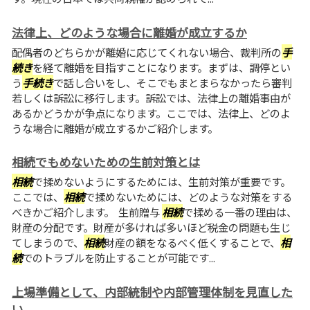
法律上、どのような場合に離婚が成立するか
配偶者のどちらかが離婚に応じてくれない場合、裁判所の
手
続き
を経て離婚を目指すことになります。まずは、調停とい
う
手続き
で話し合いをし、そこでもまとまらなかったら審判
若しくは訴訟に移行します。訴訟では、法律上の離婚事由が
あるかどうかが争点になります。ここでは、法律上、どのよ
うな場合に離婚が成立するかご紹介します。
相続でもめないための生前対策とは
相続
で揉めないようにするためには、生前対策が重要です。
ここでは、
相続
で揉めないためには、どのような対策をする
べきかご紹介します。 生前贈与
相続
で揉める一番の理由は、
財産の分配です。財産が多ければ多いほど税金の問題も生じ
てしまうので、
相続
財産の額をなるべく低くすることで、
相
続
でのトラブルを防止することが可能です...
上場準備として、内部統制や内部管理体制を見直した
い