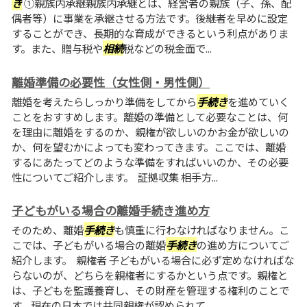
き
①親族内承継親族内承継とは、経営者の親族（子、孫、配
偶者等）に事業を承継させる方法です。後継者を早めに設定
することができ、長期的な育成ができるという利点がありま
す。また、贈与税や
相続
税などの税金面で...
離婚準備の必要性（女性側・男性側）
離婚を考えたらしっかり準備をしてから
手続き
を進めていく
ことをおすすめします。離婚の準備として必要なことは、何
を理由に離婚をするのか、親権が欲しいのかお金が欲しいの
か、何を望むかによっても変わってきます。ここでは、離婚
するにあたってどのような準備をすればいいのか、その必要
性についてご紹介します。 証拠収集 相手方...
子どもがいる場合の離婚手続き進め方
そのため、離婚
手続き
も慎重に行わなければなりません。こ
こでは、子どもがいる場合の離婚
手続き
の進め方についてご
紹介します。 親権者 子どもがいる場合に必ず定めなければな
らないのが、どちらを親権者にするかという点です。親権と
は、子どもを監護養育し、その財産を管理する権利のことで
す。現在の日本では共同親権が認められて...