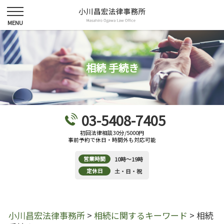
相続 手続き
03-5408-7405
初回法律相談30分/5000円
事前予約で休日・時間外も対応可能
営業時間
10時～19時
定休日
土・日・祝
小川昌宏法律事務所
>
相続に関するキーワード
>
相続