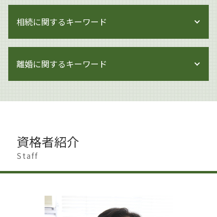
著作権侵害にならない
事業承継 変更契約
著作権 訴えられた
相続に関するキーワード
企業法務 株主総会
著作権 著作物
企業法務 労働法
著作権侵害 時効
閉鎖会社 事業承継
相続 借金
著作権 対象外
事業承継 マッチング
離婚に関するキーワード
相続 贈与 生前対策
著作権とは 画像
企業法務 m&a
相続 調停 費用
著作権 注意書き 例文
事業承継 方法
遺産分割 新たな財産
著作権 対策
離婚準備 男
内部統制 見直し
相続 手続き 期限
著作権とは 写真
離婚したい 準備
企業法務 弁護士事務所
相続 節税
著作権 損害賠償
離婚 慰謝料 理由
企業法務 取り組み
遺言書作成 大田区
著作権 訴えられなければ
離婚 港区
企業法務 契約審査
遺産分割調停 必要書類
資格者紹介
著作権侵害 身近な例
財産分与 時効
企業法務 顧問弁護士
相続 スケジュール
著作権 著作者人格権 違い
離婚
Staff
企業法務 調査
遺言 生前対策
著作権
離婚 慰謝料 相場
企業法務 トラブル
相続人 行方不明
著作権侵害
離婚調停 弁護士
企業法務 契約
相続 少ない場合
著作権 何がダメ
離婚 家 名義変更
企業法務 大田区
相続 調停
著作権 メリット
離婚 世田谷区
企業法務 中小企業
相続 専門家
離婚 親
企業法務 杉並区