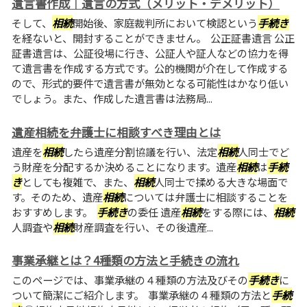
遺言書作成｜遺言の方式（メリット・デメリット）
そして、
相続
開始後、家庭裁判所において検認という
手続き
を経ないと、開封することができません。 公正証書遺言 公正
証書遺言は、公証役場に行き、公証人や証人などの協力を得
て遺言書を作成する方式です。公的機関が介在して作成する
ので、形式的要件で遺言書が無効となる可能性はかなり低い
でしょう。また、作成した遺言書は法務局...
遺産相続を弁護士に相談すべき理由とは
遺産を
相続
したら遺産分割協議を行い、法定
相続
人同士でど
う財産を分配するか決めることになります。遺産
相続
は
手続
き
としても複雑で、また、
相続
人同士で揉める大きな場面で
す。そのため、遺産
相続
については弁護士に相談することを
おすすめします。
手続き
の委任 遺産
相続
をする際には、
相続
人調査や
相続
財産調査を行い、その後遺産...
事業承継とは？4種類の方法と手続きの流れ
このページでは、事業承継の４種類の方法及びその
手続き
に
ついて簡潔にご紹介します。 事業承継の４種類の方法と
手続