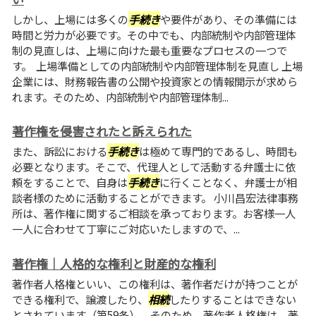
しかし、上場には多くの
手続き
や要件があり、その準備には
時間と労力が必要です。その中でも、内部統制や内部管理体
制の見直しは、上場に向けた最も重要なプロセスの一つで
す。 上場準備としての内部統制や内部管理体制を見直し 上場
企業には、財務報告書の公開や投資家との情報開示が求めら
れます。そのため、内部統制や内部管理体制...
著作権を侵害されたと訴えられた
また、訴訟における
手続き
は極めて専門的であるし、時間も
必要となります。そこで、代理人として活動する弁護士に依
頼をすることで、自身は
手続き
に行くことなく、弁護士が相
談者様のために活動することができます。 小川昌宏法律事務
所は、著作権に関するご相談を承っております。お客様一人
一人に合わせて丁寧にご対応いたしますので、...
著作権｜人格的な権利と財産的な権利
著作者人格権といい、この権利は、著作者だけが持つことが
できる権利で、譲渡したり、
相続
したりすることはできない
とされています（第59条）。そのため、著作者人格権は、著