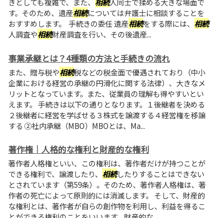
きとしても複雑で、また、
相続
人同士で揉める大きな場面で
す。そのため、遺産
相続
については弁護士に相談することを
おすすめします。 手続きの委任 遺産
相続
をする際には、
相続
人調査や
相続
財産調査を行い、その後遺産...
事業承継とは？4種類の方法と手続きの流れ
また、贈与税や
相続
税などの税金面で優遇されており（中小
企業における経営の承継の円滑化に関する法律）、大きなメ
リットとなっています。また、従業員の理解も得やすいとい
えます。 手続きは以下の通りとなります。１後継者を決める
２後継者に経営を学ばせる３株式を譲渡する４経営権を移譲
する ②社内承継（MBO）MBOとは、Ma...
著作権｜人格的な権利と財産的な権利
著作者人格権といい、この権利は、著作者だけが持つことが
できる権利で、譲渡したり、
相続
したりすることはできない
とされています（第59条）。そのため、著作者人格権は、著
作者の死亡によって原則的には消滅します。 そして、財産的
な権利とは、著作者が自らの創作物を利用し、利益を得るこ
とができる権利のことをいいます。財産的な...