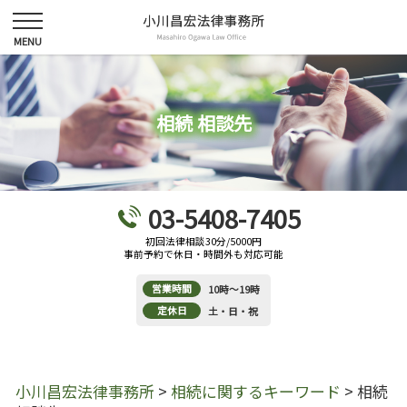
相続 相談先
03-5408-7405
初回法律相談30分/5000円
事前予約で休日・時間外も対応可能
営業時間
10時～19時
定休日
土・日・祝
小川昌宏法律事務所
>
相続に関するキーワード
>
相続