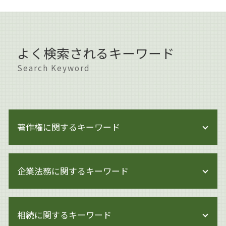
よく検索されるキーワード
Search Keyword
著作権に関するキーワード
著作権 法律
企業法務に関するキーワード
著作権 著作者人格権
著作権侵害 知らずに
著作権 訴訟
企業法務 海外
ai 絵 著作権
相続に関するキーワード
企業法務 雇用契約
著作権とは イラスト