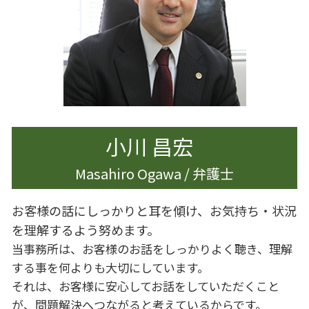
離婚 会社 手続き
相続人 行方不明
離婚調停 弁護士
相続 手続き 期限
離婚 親
相続 申告期限
離婚準備 男
離婚準備 貯金 いくら
離婚 遺産相続
離婚 夫から
小川 昌宏
Masahiro Ogawa / 弁護士
お客様の話にしっかりと耳を傾け、お気持ち・状況
を理解するよう努めます。
当事務所は、お客様のお話をしっかりよく聴き、理解
する事を何よりも大切にしています。
それは、お客様に安心してお話をしていただくこと
が、問題解決へつながると考えているからです。