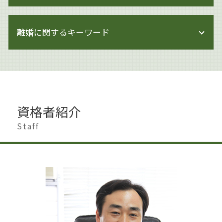
企業法務 契約審査
著作権
企業法務 調査
相続 手続き
著作権侵害にならない
問題社員 追い込む
離婚に関するキーワード
相続 借金
著作権 対策
企業法務 顧問弁護士
相続 生前
著作権 損害賠償
企業法務 弁護士
相続 申告不要
著作権 メリット
離婚 慰謝料 相場
企業法務 港区
遺産分割 調停
著作権 知的財産権
離婚したい 準備
事業承継 方法
相続 生前対策 預金
著作権 著作隣接権
離婚 慰謝料 理由
企業法務 知財
土地 生前対策
著作権とは 文化庁
離婚 慰謝料 払わない
企業法務 取り組み
遺産分割 割合
資格者紹介
著作権侵害 身近な例
離婚 浮気 慰謝料
事業承継とは
遺言 生前対策
著作権とは 音楽
不貞行為 離婚
Staff
企業法務 倒産法
生前対策 弁護士
著作権 訴えられた
離婚 男
企業法務 世田谷区
生前対策 とは
著作権 著作者人格権 違い
離婚調停 期間
上場準備
相続 節税
著作権 保護期間
離婚したい 男
企業法務 法律事務所
遺言書作成 港区
著作権 訴えられなければ
離婚 世田谷区
企業法務 契約書
生前対策
離婚 大田区
企業法務 改正
相続 手続き 代行
離婚 男 不利
閉鎖会社 事業承継
相続 遺産分割協議書
離婚 港区
企業法務 課題
遺言書作成 杉並区