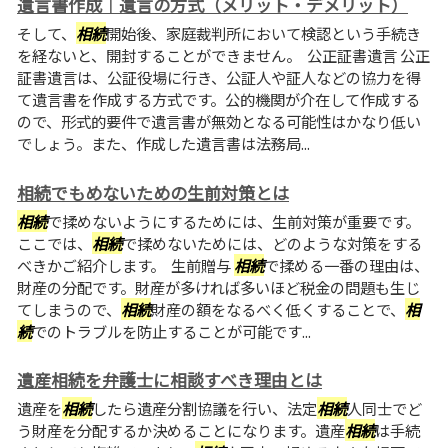
遺言書作成｜遺言の方式（メリット・デメリット）
そして、
相続
開始後、家庭裁判所において検認という手続き
を経ないと、開封することができません。 公正証書遺言 公正
証書遺言は、公証役場に行き、公証人や証人などの協力を得
て遺言書を作成する方式です。公的機関が介在して作成する
ので、形式的要件で遺言書が無効となる可能性はかなり低い
でしょう。また、作成した遺言書は法務局...
相続でもめないための生前対策とは
相続
で揉めないようにするためには、生前対策が重要です。
ここでは、
相続
で揉めないためには、どのような対策をする
べきかご紹介します。 生前贈与
相続
で揉める一番の理由は、
財産の分配です。財産が多ければ多いほど税金の問題も生じ
てしまうので、
相続
財産の額をなるべく低くすることで、
相
続
でのトラブルを防止することが可能です...
遺産相続を弁護士に相談すべき理由とは
遺産を
相続
したら遺産分割協議を行い、法定
相続
人同士でど
う財産を分配するか決めることになります。遺産
相続
は手続