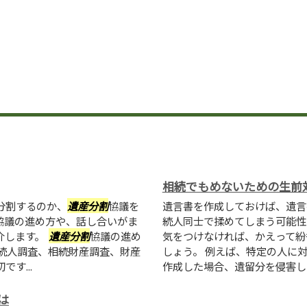
相続でもめないための生前
分割するのか、
遺産分割
協議を
遺言書を作成しておけば、遺言
協議の進め方や、話し合いがま
続人同士で揉めてしまう可能性
介します。
遺産分割
協議の進め
気をつけなければ、かえって紛
続人調査、相続財産調査、財産
しょう。 例えば、特定の人に
す...
作成した場合、遺留分を侵害した
は