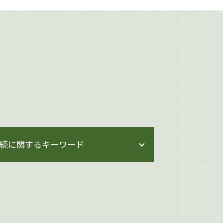
続に関するキーワード
相続 せずに解体
相続 節税
生前対策
相続 生前対策 預金