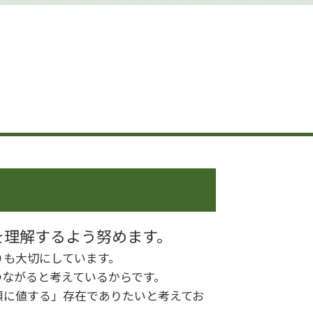
遺産分割 割合
相続 調停 費用
土地 生前対策
相続 遺産分割協議書
生前対策 弁護士
遺産分割 争い
相続 手続き 代行
遺言書作成 杉並区
遺言書作成 港区
相続 手続き
認知症 生前対策
相続 進め方
相続 申告期限
相続 生前贈与
を理解するよう努めます。
遺産分割協議書
りも大切にしています。
相続 少ない場合
つながると考えているからです。
頼に値する」存在でありたいと考えてお