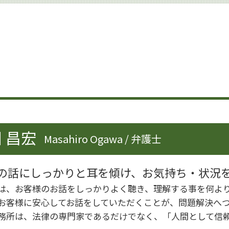
企業法務 関連法令
事業承継 変更契約
問題社員 追い込む
事業承継 方法
企業法務 世田谷区
企業法務 弁護士事務所
企業法務 雇用問題
企業法務 会社法
企業法務 弁護士
企業法務 中小企業
内部統制 見直し
 昌宏
Masahiro Ogawa / 弁護士
就業規則 不利益変更
労働問題 企業法務
企業法務 取り組み
の話にしっかりと耳を傾け、お気持ち・状況
事業承継 マッチング
は、お客様のお話をしっかりよく聴き、理解する事を何よ
企業法務 労働時間
お客様に安心してお話をしていただくことが、問題解決へ
務所は、法律の専門家であるだけでなく、「人間として信