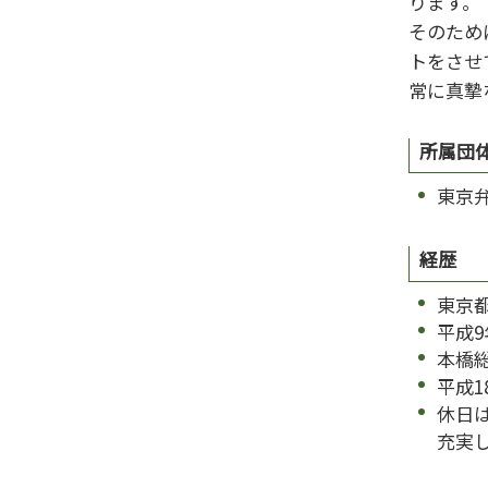
ります。
離婚 遺産相続
そのため
トをさせ
常に真摯
所属団
東京
経歴
東京
平成
本橋
平成1
休日
充実