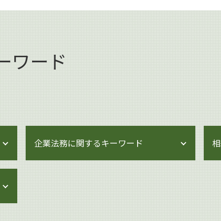
ーワード
企業法務に関するキーワード
相
企業法務 トラブル
内部管理体制 見直し
企業法務 大田区
事業承継 代表者 変更