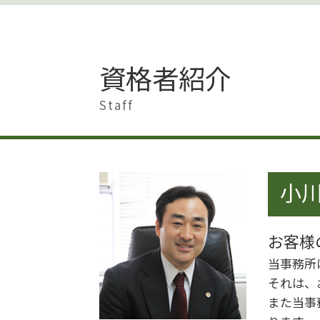
著作権 注意書き 例文
離婚 港区
著作権 訴える
離婚準備 貯金 いくら
著作権 対策
離婚したい 男
著作権侵害にならない
離婚 大田区
資格者紹介
著作権 訴えられた
離婚 影響
著作権とは どこまで
離婚 杉並区
Staff
著作権とは 文化庁
離婚 男
ai 絵 著作権
離婚したい 準備
著作権 著作隣接権
離婚 慰謝料 相場
著作権 貸与
離婚 慰謝料
著作権 何がダメ
小川
離婚 男 不利
著作権侵害 親告罪
離婚 慰謝料 払わない
著作権 著作者人格権
離婚 慰謝料 モラハラ
著作権侵害 身近な例
お客様
離婚 世田谷区
著作権
離婚
当事務所
著作権 期間
離婚調停 弁護士
それは、
離婚 浮気 慰謝料
また当事
離婚調停 別居