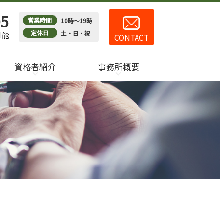
05
営業時間
10時～19時
定休日
土・日・祝
可能
CONTACT
資格者紹介
事務所概要