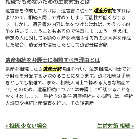
相続でもめないための生前対策とは
遺言書を作成しておけば、遺言書に従って
遺産分割
をすれば
よいので、相続人同士で揉めてしまう可能性が低くなりま
す。しかし、遺言書の内容に気をつけなければ、かえって紛
争を招いてしまうこともあるので注意しましょう。 例えば、
特定の人に対して多額の財産を承継させる旨の遺言書を作成
した場合、遺留分を侵害したとして遺留分侵害額...
遺産相続を弁護士に相談すべき理由とは
遺産を相続したら
遺産分割
協議を行い、法定相続人同士でど
う財産を分配するか決めることになります。遺産相続は手続
きとしても複雑で、また、相続人同士で揉める大きな場面で
す。そのため、遺産相続については弁護士に相談することを
おすすめします。 手続きの委任 遺産相続をする際には、相続
人調査や相続財産調査を行い、その後遺産...
« 相続 少ない場合
生前対策 相続 »