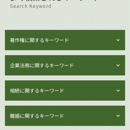
Search Keyword
著作権に関するキーワード
著作権 損害賠償
企業法務に関するキーワード
著作権 訴訟
著作権侵害にならない
著作権 著作物
企業法務 港区
著作権
相続に関するキーワード
企業法務 大田区
著作権侵害 どこから
企業法務 世田谷区
著作権 訴えられなければ
企業法務 契約
相続 少ない場合
著作権 保護期間
事業承継 法人
離婚に関するキーワード
遺産分割 兄弟
著作権とは 文化庁
事業承継とは
遺産分割 相手方 認知症
著作権 著作隣接権
企業法務 会社