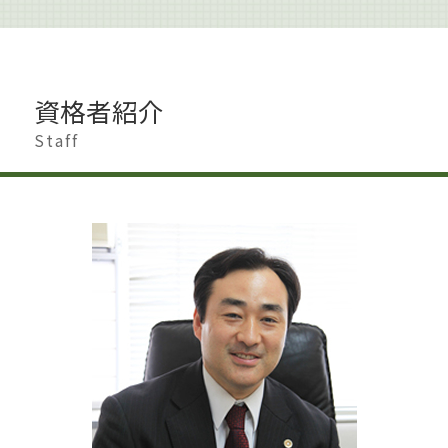
遺留分 侵害
著作権侵害 身近な例
離婚 慰謝料
企業法務 特徴
遺言 生前対策
著作権 著作者人格権
離婚したい 準備
事業承継 個人
遺産分割調停 必要書類
著作権 知的財産権 違い
離婚 会社 手続き
企業法務 契約書チェック
遺言書作成 港区
著作権侵害
離婚 遺産相続
企業法務 トラブル
相続人 行方不明
資格者紹介
著作権 メリット
不貞行為 離婚
企業法務 取り組み
遺産分割
著作権とは 写真
財産分与 時効
Staff
企業法務 体制
遺産分割 預貯金
著作権法
離婚
事業承継 弁護士
相続 生前対策 預金
著作権とは 音楽
離婚 親
企業法務 契約書
相続 専門家
著作権とは どこまで
離婚調停 期間
企業法務 雇用問題
土地 生前対策
著作権 訴えられた
離婚 慰謝料 理由
企業法務 関連法令
遺言書作成 杉並区
離婚 慰謝料 相場
企業法務 法律事務所
相続 贈与 生前対策
離婚 大田区
企業法務 株主総会
遺産分割 調停
離婚 男 不利
上場準備
遺産分割 新たな財産
離婚 夫から
相続 遺産分割協議書
離婚したい 男
相続 申告
離婚 港区
相続 調停
離婚 慰謝料 モラハラ
離婚 円満解決