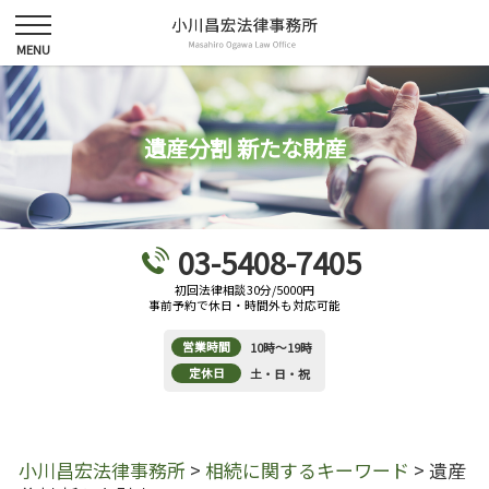
遺産分割 新たな財産
03-5408-7405
初回法律相談30分/5000円
事前予約で休日・時間外も対応可能
営業時間
10時～19時
定休日
土・日・祝
小川昌宏法律事務所
>
相続に関するキーワード
>
遺産