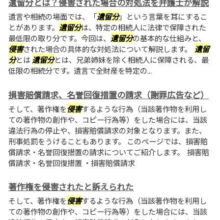
遺留分とは？侵害された場合の対処法を弁護士が解説
遺言や相続の場面では、「
遺留分
」という言葉を耳にするこ
とがあります。
遺留分
は、特定の相続人に法律で保障された
最低限の取り分です。今回は、
遺留分
の基本的な仕組みと、
侵害
された場合の具体的な対処法について解説します。
遺留
分
とは
遺留分
とは、兄弟姉妹を除く相続人に保障される、最
低限の相続分です。遺言で全財産を特定の...
損害賠償請求、名誉回復措置の請求（謝罪広告など）
そして、著作権を
侵害
するような行為（当該著作物を利用し
ての著作物の創作や、コピー行為等）をした場合には、当該
違法行為の停止や、損害賠償請求の対象となります。また、
刑事処罰をうけることもあります。 このページでは、損害賠
償請求・名誉回復措置の請求についてご紹介します。 損害賠
償請求・名誉回復措置 ・損害賠償請求
著作権を侵害されたと訴えられた
そして、著作権を
侵害
するような行為（当該著作物を利用し
ての著作物の創作や、コピー行為等）をした場合には、当該