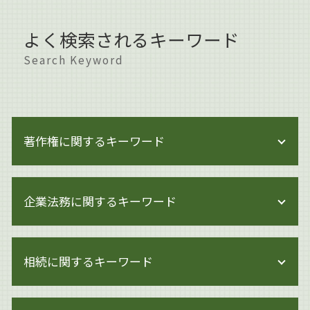
よく検索されるキーワード
Search Keyword
著作権に関するキーワード
著作権 保護期間
企業法務に関するキーワード
著作権侵害 どこから
著作権 訴えられた
著作権 著作隣接権
事業承継 マッチング
著作権 知的財産権
相続に関するキーワード
企業法務 体制
著作権とは イラスト
事業承継 法人
著作権侵害 親告罪
内部管理体制 見直し
相続 申告
著作権とは 文化庁