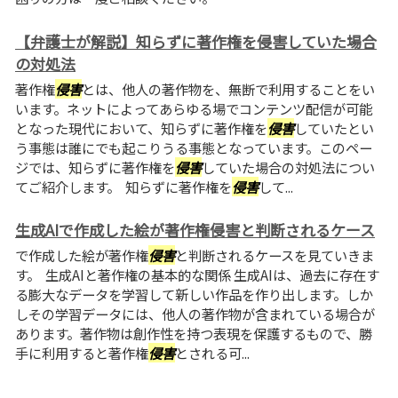
【弁護士が解説】知らずに著作権を侵害していた場合
の対処法
著作権
侵害
とは、他人の著作物を、無断で利用することをい
います。ネットによってあらゆる場でコンテンツ配信が可能
となった現代において、知らずに著作権を
侵害
していたとい
う事態は誰にでも起こりうる事態となっています。このペー
ジでは、知らずに著作権を
侵害
していた場合の対処法につい
てご紹介します。 知らずに著作権を
侵害
して...
生成AIで作成した絵が著作権侵害と判断されるケース
で作成した絵が著作権
侵害
と判断されるケースを見ていきま
す。 生成AIと著作権の基本的な関係 生成AIは、過去に存在す
る膨大なデータを学習して新しい作品を作り出します。しか
しその学習データには、他人の著作物が含まれている場合が
あります。著作物は創作性を持つ表現を保護するもので、勝
手に利用すると著作権
侵害
とされる可...