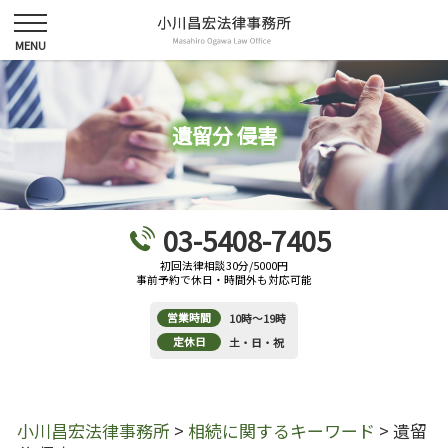
遺留分 侵害
03-5408-7405
初回法律相談30分/5000円
事前予約で休日・時間外も対応可能
営業時間
10時～19時
定休日
土・日・祝
小川昌宏法律事務所
>
相続に関するキーワード
>
遺留