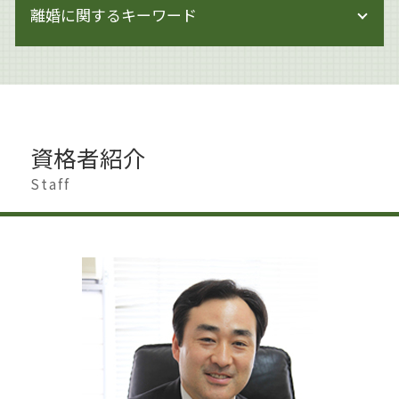
閉鎖会社 事業承継
離婚に関するキーワード
相続 生前贈与
著作権法
企業法務 調査
相続 相談先
著作権侵害にならない
企業法務 大田区
相続 節税
著作権 期間
離婚調停 弁護士
企業法務 契約
遺産分割協議書
著作権侵害 時効
離婚 遺産相続
企業法務 中小企業
相続 少ない場合
著作権 対策
離婚 男
企業法務 倒産法
遺産分割 争い
著作権とは 音楽
離婚 影響
企業法務 海外
相続 生前
資格者紹介
ai 絵 著作権
不貞行為 離婚
企業法務 契約書
相続 相談
著作権とは 写真
離婚 世田谷区
Staff
企業法務 杉並区
生前対策
著作権 メリット
離婚 大田区
企業法務 取り組み
遺産分割 新たな財産
著作権侵害
離婚 男 不利
事業承継 個人
相続 調停 費用
著作権 対象
離婚 慰謝料 相場
企業法務 改正
遺産分割調停 必要書類
著作権 著作者人格権 違い
離婚したい 男
企業法務 顧問弁護士
遺言書作成 杉並区
離婚 親
企業法務 港区
遺産分割 預貯金
離婚 慰謝料 払わない
企業法務 m&a
相続 専門家
離婚 家 名義変更
企業法務 契約審査
相続 調停 流れ
離婚 慰謝料
遺言書作成 大田区
財産分与 時効
相続 手続き 期限