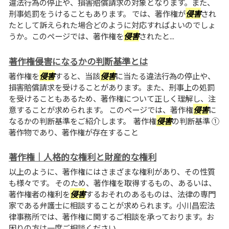
違法行為の停止や、損害賠償請求の対象となります。また、
刑事処罰をうけることもあります。 では、著作権が
侵害
され
たとして訴えられた場合どのように対応すればよいのでしょ
うか。このページでは、著作権を
侵害
されたと...
著作権侵害になるかの判断基準とは
著作権を
侵害
すると、当該
侵害
に当たる違法行為の停止や、
損害賠償請求を受けることがあります。また、刑事上の処罰
を受けることもあるため、著作権について正しく理解し、注
意することが求められます。 このページでは、著作権
侵害
に
なるかの判断基準をご紹介します。 著作権
侵害
の判断基準 ①
著作物であり、著作権が存在すること
著作権｜人格的な権利と財産的な権利
以上のように、著作権にはさまざまな権利があり、その性質
も様々です。 そのため、著作権を取得するもの、あるいは、
著作権者の権利を
侵害
するおそれのあるものは、法律の専門
家である弁護士に相談することが求められます。小川昌宏法
律事務所では、著作権に関するご相談を承っております。お
困りの方は一度ご相談ください。