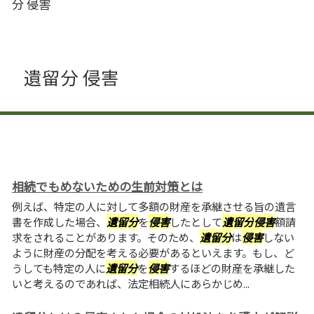
分 侵害
遺留分 侵害
相続でもめないための生前対策とは
例えば、特定の人に対して多額の財産を承継させる旨の遺言
書を作成した場合、
遺留分
を
侵害
したとして
遺留分
侵害
額請
求をされることがあります。そのため、
遺留分
は
侵害
しない
ように財産の分配を考える必要があるといえます。もし、ど
うしても特定の人に
遺留分
を
侵害
するほどの財産を承継した
いと考えるのであれば、法定相続人にあらかじめ...