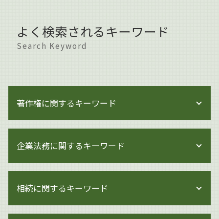
よく検索されるキーワード
Search Keyword
著作権に関するキーワード
著作権とは どこまで
企業法務に関するキーワード
著作権侵害 親告罪
著作権 著作隣接権 違い
著作権とは 写真
企業法務 弁護士事務所
著作権 訴える
相続に関するキーワード
事業承継 マッチング
著作権侵害 知らずに
企業法務とは 弁護士
著作権 知的財産権
労働問題 企業法務