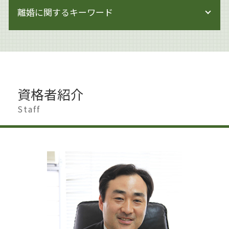
相続 進め方
著作権 著作隣接権
事業承継とは
離婚に関するキーワード
遺産分割調停 必要書類
著作権侵害
企業法務 労働時間
相続 相談先
著作権侵害 どこから
企業法務 会社法
相続 申告不要
著作権 著作物
離婚 港区
企業法務 トラブル
生前対策 相続
著作権 訴えられた
離婚 遺産相続
事業承継 個人
遺産分割 争い
著作権 訴訟
離婚調停 弁護士
企業法務 雇用問題
遺産分割
著作権 期間
離婚 大田区
企業法務 法律事務所
土地 生前対策
資格者紹介
著作権 対象
離婚 男 不利
企業法務 労働法
遺言書作成 杉並区
著作権 対策
離婚したい 準備
Staff
事業承継 方法
相続 少ない場合
著作権
財産分与 時効
企業法務 港区
相続 節税
著作権 損害賠償
離婚 浮気 慰謝料
企業法務 杉並区
相続 手続き 代行
著作権とは 画像
離婚 慰謝料
上場準備
相続 専門家
著作権 知的財産権 違い
離婚 影響
就業規則 不利益変更
相続 調停 流れ
離婚したい 男
閉鎖会社 事業承継
認知症 生前対策
離婚準備 男
企業法務 世田谷区
遺産分割協議書
離婚 杉並区
事業承継 法人
遺産分割 預貯金
離婚調停 期間
遺産分割 相手方 認知症
不貞行為 離婚