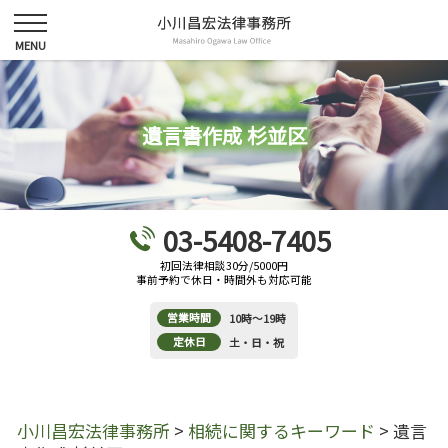
遺言書作成 杉並区
03-5408-7405
初回法律相談30分/5000円
事前予約で休日・時間外も対応可能
営業時間
10時～19時
定休日
土・日・祝
小川昌宏法律事務所
>
相続に関するキーワード
>
遺言