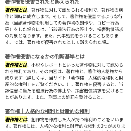
著作権を侵害されたと訴えられた
著作権とは
、著作物に対して認められる権利で、著作物の創
作と同時に成立します。そして、著作権を侵害するような行
為（当該著作物を利用しての著作物の創作や、コピー行為
等）をした場合には、当該違法行為の停止や、損害賠償請求
の対象となります。また、刑事処罰をうけることもありま
す。 では、著作権が侵害されたとして訴えられた場...
著作権侵害になるかの判断基準とは
著作権とは
、小説やレポートといった著作物に対して認めら
れる権利であり、その内容は、著作権と、著作的人格権から
成ります（詳しくは、当サイト「著作権｜人格的な権利と財
産的な権利」をご覧ください。）。著作権を侵害すると、当
該侵害に当たる違法行為の停止や、損害賠償請求を受けるこ
とがあります。また、刑事上の処罰を受けること...
著作権｜人格的な権利と財産的な権利
著作権とは
、創作物を作成した人が持つ権利のことをいいま
す。著作権には、人格的な権利と財産的な権利の2つがありま