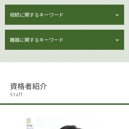
著作権 注意書き 例文
企業法務 体制
著作権 知的財産権 違い
相続に関するキーワード
内部管理体制 見直し
著作権侵害
事業承継 マッチング
著作権 訴訟
企業法務 世田谷区
遺産分割 預貯金
ai 絵 著作権
上場準備
離婚に関するキーワード
遺産分割 相手方 認知症
著作権侵害 知らずに
企業法務 雇用契約
相続 手続き 期限
著作権とは 画像
事業承継 変更契約
相続 調停 費用
著作権 対象
離婚 影響
企業法務 株主総会
相続 相談
著作権 対象外
離婚 親
企業法務 契約書チェック
遺言書作成 世田谷区
著作権 著作物
離婚 遺産相続
事業承継 弁護士
生前対策 相続
著作権 法律
離婚 慰謝料 相場
企業法務 トラブル
相続 申告不要
資格者紹介
著作権 著作隣接権 違い
離婚 浮気 慰謝料
企業法務 会社法
相続 手続き
著作権とは 音楽
離婚 慰謝料 理由
Staff
企業法務 契約審査
遺産分割 兄弟
著作権侵害 どこから
離婚 男 不利
モンスター社員 解雇
相続 生前対策 預金
著作権 著作者人格権 違い
離婚準備 貯金 いくら
企業法務 調査
相続人 行方不明
著作権 訴える
離婚 夫から
企業法務 改正
遺留分 侵害
著作権侵害 時効
離婚調停 期間
企業法務 労働
相続 贈与 生前対策