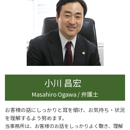
離婚準備 男
企業法務 課題
相続 遺産分割協議書
離婚 杉並区
企業法務 杉並区
相続 生前
離婚 慰謝料 モラハラ
企業法務 労働法
相続 スケジュール
離婚 慰謝料
相続 相談先
離婚
相続 進め方
離婚調停 別居
土地 生前対策
離婚 会社 手続き
離婚 大田区
離婚 慰謝料 払わない
離婚 世田谷区
小川 昌宏
Masahiro Ogawa / 弁護士
お客様の話にしっかりと耳を傾け、お気持ち・状況
を理解するよう努めます。
当事務所は、お客様のお話をしっかりよく聴き、理解