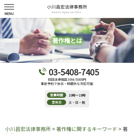
著作権とは
03-5408-7405
初回法律相談30分/5000円
事前予約で休日・時間外も対応可能
営業時間
10時～19時
定休日
土・日・祝
小川昌宏法律事務所
>
著作権に関するキーワード
>
著