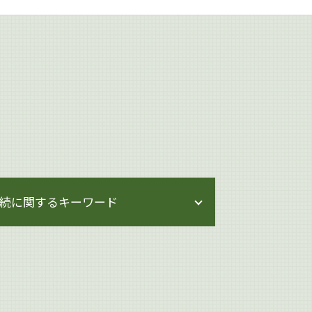
続に関するキーワード
相続 専門家
相続 せずに解体
遺言書作成 港区
遺産分割 割合