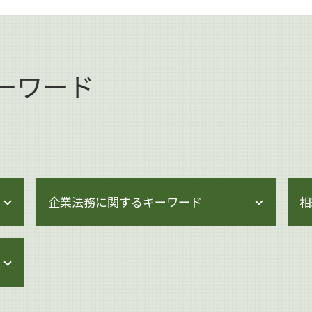
ーワード
企業法務に関するキーワード
相
企業法務 契約書チェック
事業承継 マッチング
企業法務 港区
問題社員 追い込む