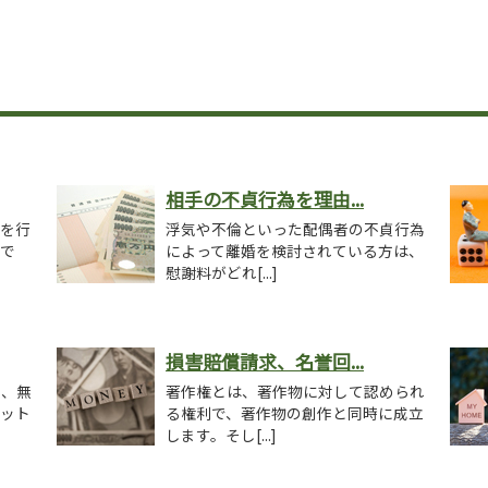
相手の不貞行為を理由...
議を行
浮気や不倫といった配偶者の不貞行為
議で
によって離婚を検討されている方は、
慰謝料がどれ[...]
損害賠償請求、名誉回...
を、無
著作権とは、著作物に対して認められ
ネット
る権利で、著作物の創作と同時に成立
します。そし[...]