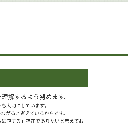
遺言書作成 世田谷区
遺産分割 預貯金
遺産分割 争い
相続 手続き 代行
相続 少ない場合
相続 調停 流れ
相続 生前
生前対策 とは
相続 調停
相続 相談
相続 生前贈与
相続人 行方不明
生前対策
認知症 生前対策
を理解するよう努めます。
遺産分割
りも大切にしています。
遺産分割 相手方 認知症
つながると考えているからです。
頼に値する」存在でありたいと考えてお