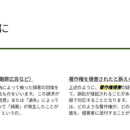
に
謝罪広告など）
著作権を侵害されたと訴え
為によって被った損害の回復を
上述のように、
著作権侵害
の疑
ものをいいます。 この請求が
て、訴訟が提起されることがあ
故意」または「過失」によって
順で対応することとなります。
って「損害」が発生したことが
は、どのような著作権が、どの
いうの...
面を、侵害者に送付することが多