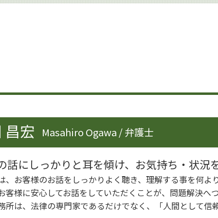
企業法務 海外
事業承継 方法
企業法務 契約書
企業法務 大田区
企業法務 弁護士
企業法務 体制
企業法務 法律事務所
内部統制 見直し
企業法務 杉並区
事業承継 変更契約
企業法務 取り組み
 昌宏
Masahiro Ogawa / 弁護士
企業法務 顧問弁護士
企業法務 世田谷区
企業法務 弁護士事務所
の話にしっかりと耳を傾け、お気持ち・状況
企業法務 労働時間
は、お客様のお話をしっかりよく聴き、理解する事を何よ
企業法務 契約
お客様に安心してお話をしていただくことが、問題解決へ
務所は、法律の専門家であるだけでなく、「人間として信