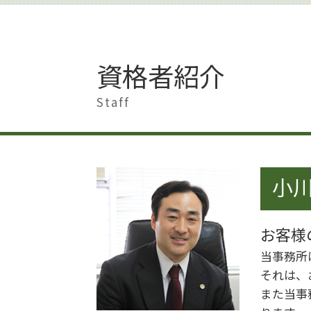
著作権 著作者人格権 違い
離婚 慰謝料 相場
著作権 訴えられなければ
離婚したい 準備
著作権 訴えられた
離婚準備 貯金 いくら
著作権
離婚 慰謝料
資格者紹介
著作権 保護期間
離婚
著作権侵害 時効
離婚 男
Staff
著作権 損害賠償
離婚 大田区
著作権とは
離婚 慰謝料 理由
著作権 対象外
離婚準備 男
著作権 知的財産権
離婚 男 不利
著作権侵害 知らずに
小川
財産分与 時効
著作権とは 写真
離婚調停 弁護士
著作権侵害 どこから
離婚 夫から
著作権侵害 親告罪
お客様
離婚 会社 手続き
著作権 著作物
離婚 慰謝料 払わない
当事務所
著作権 著作隣接権
離婚したい 男
それは、
離婚調停 別居
また当事
離婚調停 期間