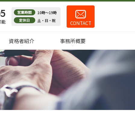
05
営業時間
10時～19時
定休日
土・日・祝
可能
CONTACT
資格者紹介
事務所概要