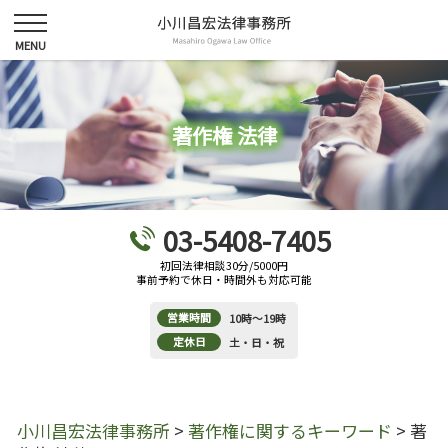
著作権 法律
03-5408-7405
初回法律相談30分/5000円
事前予約で休日・時間外も対応可能
営業時間
10時～19時
定休日
土・日・祝
小川昌宏法律事務所
>
著作権に関するキーワード
>
著