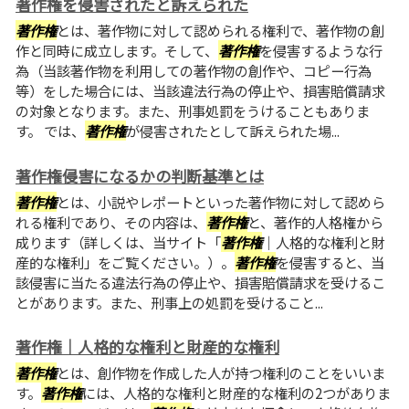
著作権を侵害されたと訴えられた
著作権
とは、著作物に対して認められる権利で、著作物の創
作と同時に成立します。そして、
著作権
を侵害するような行
為（当該著作物を利用しての著作物の創作や、コピー行為
等）をした場合には、当該違法行為の停止や、損害賠償請求
の対象となります。また、刑事処罰をうけることもありま
す。 では、
著作権
が侵害されたとして訴えられた場...
著作権侵害になるかの判断基準とは
著作権
とは、小説やレポートといった著作物に対して認めら
れる権利であり、その内容は、
著作権
と、著作的人格権から
成ります（詳しくは、当サイト「
著作権
｜人格的な権利と財
産的な権利」をご覧ください。）。
著作権
を侵害すると、当
該侵害に当たる違法行為の停止や、損害賠償請求を受けるこ
とがあります。また、刑事上の処罰を受けること...
著作権｜人格的な権利と財産的な権利
著作権
とは、創作物を作成した人が持つ権利のことをいいま
す。
著作権
には、人格的な権利と財産的な権利の2つがありま