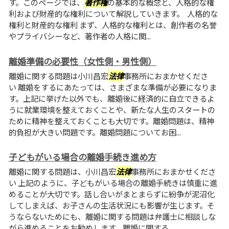
す。このページでは、
著作権
の基本的な概念と、人格的な権
利および財産的な権利について解説していきます。 人格的な
権利と財産的な権利 まず、人格的な権利とは、創作者の名誉
やプライバシーなど、著作者の人格に関...
離婚準備の必要性（女性側・男性側）
離婚に関する問題は小川昌宏
法律
事務所におまかせくださ
い 離婚をするにあたっては、さまざまな準備が必要になりま
す。上記に挙げた以外でも、離婚後に経済的に自立できるよ
うに就業環境を整えておくことや、新たな人生のスタートの
ために精神を整えておくことも大切です。離婚問題は、精神
的負担が大きい問題です。離婚問題についてお困...
子どもがいる場合の離婚手続き進め方
離婚に関する問題は、小川昌宏
法律
事務所におまかせくださ
い 上記のように、子どもがいる場合の離婚手続きは慎重に進
めることが大切です。話し合いがまとまらずに紛争が泥沼化
してしまえば、お子さんの生活状況にも影響が生じます。そ
うならないためにも、離婚に関する問題は弁護士に相談しな
がら進めることをお勧めします。離婚に関する...