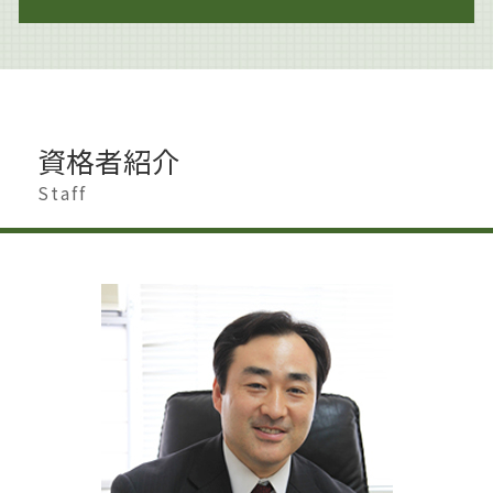
企業法務 労働
遺産分割 割合
著作権侵害 身近な例
企業法務 顧問弁護士
遺産分割 新たな財産
著作権 訴える
財産分与 時効
企業法務 弁護士
相続 せずに解体
著作権 著作隣接権
離婚 夫から
企業法務とは 弁護士
相続 手続き 期限
著作権法
離婚 男 不利
企業法務 取り組み
相続 調停 流れ
著作権 訴えられた
離婚 遺産相続
企業法務 会社法
相続 借金
資格者紹介
著作権侵害 どこから
離婚 円満解決
企業法務 労働法
相続 生前
著作権 知的財産権 違い
離婚 杉並区
Staff
企業法務 関連法令
相続 相談
著作権とは 写真
離婚 港区
モンスター社員 解雇
遺産分割 相手方 認知症
著作権 メリット
離婚 慰謝料 相場
企業法務 課題
遺産分割協議書
著作権侵害 親告罪
離婚 慰謝料 払わない
事業承継 個人
遺産分割 争い
著作権 訴訟
離婚準備 貯金 いくら
就業規則 不利益変更
遺言書作成 港区
離婚 世田谷区
企業法務 世田谷区
相続 進め方
離婚 影響
企業法務 契約書
認知症 生前対策
離婚調停 期間
企業法務 株主総会
遺産分割 調停
離婚 浮気 慰謝料
遺産分割 預貯金
離婚 慰謝料 モラハラ
相続 相談先
離婚 男
相続 少ない場合