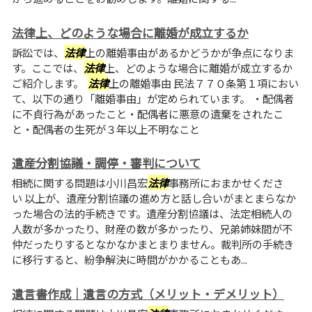
法律上、どのような場合に離婚が成立するか
訴訟では、
法律
上の離婚事由があるかどうかが争点になりま
す。ここでは、
法律
上、どのような場合に離婚が成立するか
ご紹介します。
法律
上の離婚事由 民法７７０条第１項におい
て、以下の通り「離婚事由」が定められています。 ・配偶者
に不貞行為があったこと・配偶者に悪意の遺棄をされたこ
と・配偶者の生死が３年以上不明なこと
遺産分割協議・調停・審判について
相続に関する問題は小川昌宏
法律
事務所におまかせくださ
い 以上が、遺産分割協議の進め方と話し合いがまとまらなか
った場合の法的手続きです。遺産分割協議は、法定相続人の
人数が多かったり、財産の数が多かったり、兄弟姉妹間が不
仲だったりするとなかなかまとまりません。裁判所の手続き
に移行すると、紛争解決に時間がかかることもあ...
遺言書作成｜遺言の方式（メリット・デメリット）