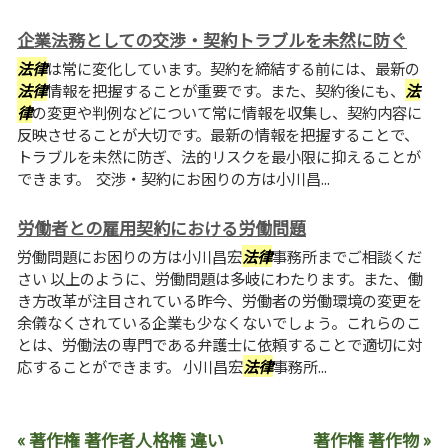
企業法務としての交渉・契約トラブルを未然に防ぐ
法律
は常に変化しています。契約を締結する前には、最新の
法律
情報を把握することが重要です。また、契約後にも、
法
律
の変更や判例などについて常に情報を収集し、契約内容に
反映させることが大切です。最新の情報を把握することで、
トラブルを未然に防ぎ、法的リスクを最小限に抑えることが
できます。 交渉・契約にお困りの方は小川昌...
労働者との雇用契約における労働問題
労働問題にお困りの方は小川昌宏
法律
事務所までご相談くだ
さい 以上のように、労働問題は多岐にわたります。また、働
き方改革が注目されている昨今、労働者の労働環境の変更を
余儀なくされている企業も少なくないでしょう。これらのこ
とは、労働法の専門である弁護士に依頼することで適切に対
応することができます。 小川昌宏
法律
事務所...
« 著作権 著作者人格権 違い
著作権 著作物 »