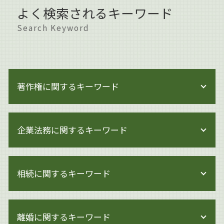
よく検索されるキーワード
Search Keyword
著作権に関するキーワード
著作権 保護期間
企業法務に関するキーワード
著作権とは イラスト
著作権 著作者人格権
著作権侵害 時効
事業承継 マッチング
著作権侵害にならない
相続に関するキーワード
企業法務 契約書チェック
著作権とは 画像
企業法務 杉並区
ai 絵 著作権
企業法務 m&a
遺言書作成 大田区
著作権 訴えられなければ
事業承継 変更契約
離婚に関するキーワード
遺産分割
著作権とは どこまで