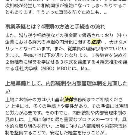
次相続が発生して相続関係が複雑になってしまったりするこ
ともあります。そういった事態を防ぐためにも、...
事業承継とは？4種類の方法と手続きの流れ
また、贈与税や相続税などの税金面で優遇されており（中小
企業における経営の承継の円滑化に関する
法律
）、大きなメ
リットとなっています。また、従業員の理解も得やすいとい
えます。 手続きは以下の通りとなります。１後継者を決める
２後継者に経営を学ばせる３株式を譲渡する４経営権を移譲
する ②社内承継（MBO）MBOとは、Ma...
上場準備として、内部統制や内部管理体制を見直した
い
上場にお悩みの方は小川昌宏
法律
事務所までご相談くださ
い 上場には、多くの手続きや要件があり、その準備には時間
と労力が必要です。その中でも、内部統制や内部管理体制の
見直しは、上場に向けた最も重要なプロセスの一つです。具
体的な取り組みを行い、上場に向けた内部統制や内部管理体
制を整備することで、安定した経営を行うことが...