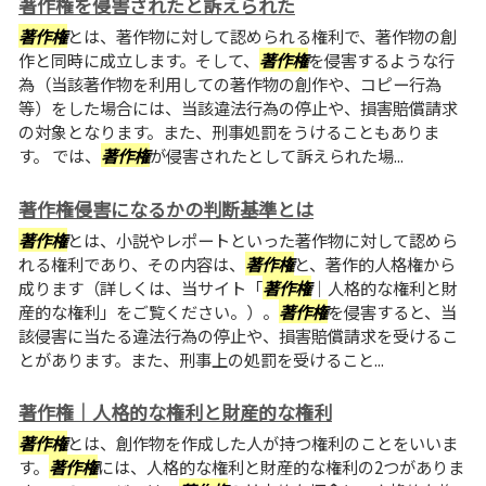
著作権を侵害されたと訴えられた
著作権
とは、著作物に対して認められる権利で、著作物の創
作と同時に成立します。そして、
著作権
を侵害するような行
為（当該著作物を利用しての著作物の創作や、コピー行為
等）をした場合には、当該違法行為の停止や、損害賠償請求
の対象となります。また、刑事処罰をうけることもありま
す。 では、
著作権
が侵害されたとして訴えられた場...
著作権侵害になるかの判断基準とは
著作権
とは、小説やレポートといった著作物に対して認めら
れる権利であり、その内容は、
著作権
と、著作的人格権から
成ります（詳しくは、当サイト「
著作権
｜人格的な権利と財
産的な権利」をご覧ください。）。
著作権
を侵害すると、当
該侵害に当たる違法行為の停止や、損害賠償請求を受けるこ
とがあります。また、刑事上の処罰を受けること...
著作権｜人格的な権利と財産的な権利
著作権
とは、創作物を作成した人が持つ権利のことをいいま
す。
著作権
には、人格的な権利と財産的な権利の2つがありま