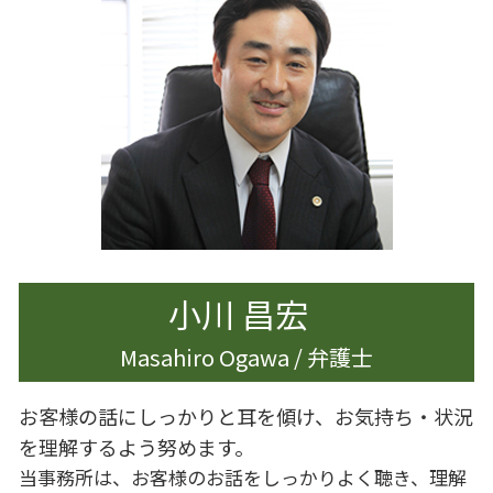
離婚 慰謝料
企業法務 契約審査
相続 調停 流れ
離婚 港区
企業法務 大田区
相続 生前
財産分与 時効
企業法務 労働時間
相続 手続き 期限
離婚 大田区
遺産分割 相手方 認知症
離婚 親
生前対策 弁護士
離婚 男
相続 少ない場合
離婚 慰謝料 理由
離婚したい 男
離婚 遺産相続
離婚 慰謝料 払わない
小川 昌宏
Masahiro Ogawa / 弁護士
お客様の話にしっかりと耳を傾け、お気持ち・状況
を理解するよう努めます。
当事務所は、お客様のお話をしっかりよく聴き、理解