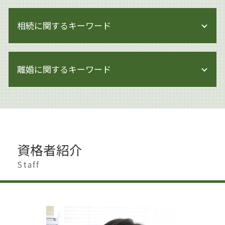
著作権 訴える
企業法務 改正
著作権とは
相続に関するキーワード
上場準備
著作権 著作物
企業法務 関連法令
著作権 保護期間
企業法務 杉並区
遺産分割
著作権侵害 知らずに
事業承継 法人
離婚に関するキーワード
相続 スケジュール
著作権 知的財産権 違い
企業法務 調査
遺産分割 兄弟
著作権 メリット
企業法務 知財
生前対策
著作権 訴えられた
離婚 家 名義変更
企業法務 弁護士事務所
相続 生前贈与
著作権 期間
不貞行為 離婚
内部管理体制 見直し
土地 生前対策
ai 絵 著作権
離婚
企業法務とは 弁護士
遺産分割協議書
著作権 著作者人格権 違い
離婚 慰謝料 モラハラ
企業法務 中小企業
生前対策 相続
資格者紹介
著作権とは 画像
離婚 会社 手続き
企業法務 雇用問題
相続 手続き
著作権 対策
離婚調停 別居
Staff
企業法務 契約書
遺産分割 争い
著作権 何がダメ
離婚 杉並区
事業承継 代表者 変更
相続人 行方不明
著作権 損害賠償
離婚調停 期間
企業法務 特徴
遺産分割調停 必要書類
著作権
離婚 浮気 慰謝料
内部統制 見直し
相続 手続き 代行
著作権 対象外
離婚準備 男
企業法務 取り組み
生前対策 とは