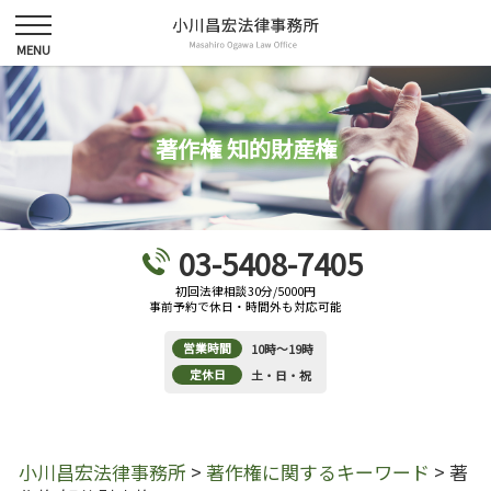
著作権 知的財産権
03-5408-7405
初回法律相談30分/5000円
事前予約で休日・時間外も対応可能
営業時間
10時～19時
定休日
土・日・祝
小川昌宏法律事務所
>
著作権に関するキーワード
>
著