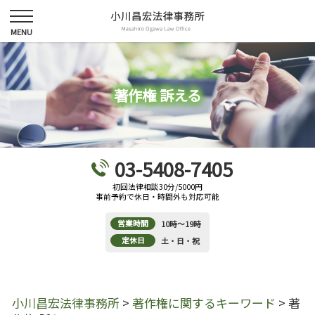
著作権 訴える
03-5408-7405
初回法律相談30分/5000円
事前予約で休日・時間外も対応可能
営業時間
10時～19時
定休日
土・日・祝
小川昌宏法律事務所
>
著作権に関するキーワード
>
著