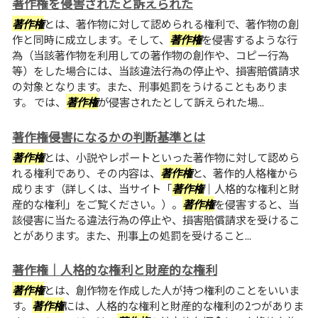
著作権を侵害されたと訴えられた
著作権
とは、著作物に対して認められる権利で、著作物の創
作と同時に成立します。そして、
著作権
を侵害するような行
為（当該著作物を利用しての著作物の創作や、コピー行為
等）をした場合には、当該違法行為の停止や、損害賠償請求
の対象となります。また、刑事処罰をうけることもありま
す。 では、
著作権
が侵害されたとして訴えられた場...
著作権侵害になるかの判断基準とは
著作権
とは、小説やレポートといった著作物に対して認めら
れる権利であり、その内容は、
著作権
と、著作的人格権から
成ります（詳しくは、当サイト「
著作権
｜人格的な権利と財
産的な権利」をご覧ください。）。
著作権
を侵害すると、当
該侵害に当たる違法行為の停止や、損害賠償請求を受けるこ
とがあります。また、刑事上の処罰を受けること...
著作権｜人格的な権利と財産的な権利
著作権
とは、創作物を作成した人が持つ権利のことをいいま
す。
著作権
には、人格的な権利と財産的な権利の2つがありま