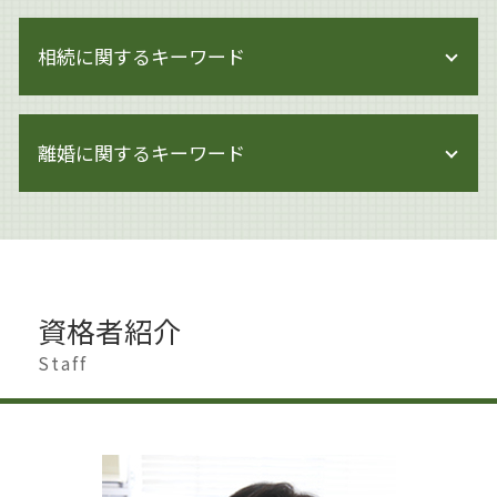
著作権侵害
企業法務 顧問弁護士
著作権とは どこまで
相続に関するキーワード
企業法務 労働時間
著作権 損害賠償
企業法務 株主総会
著作権とは 写真
企業法務 弁護士
相続 申告
著作権侵害 知らずに
企業法務 世田谷区
離婚に関するキーワード
相続 借金
著作権 著作物
閉鎖会社 事業承継
相続 申告不要
ai 絵 著作権
企業法務 会社法
遺言書作成 大田区
著作権
離婚 港区
事業承継 方法
遺言 生前対策
著作権侵害 どこから
離婚 世田谷区
企業法務 港区
遺留分 侵害
著作権侵害 親告罪
離婚 慰謝料 払わない
問題社員 追い込む
生前対策 とは
著作権 何がダメ
不貞行為 離婚
企業法務 調査
相続 生前対策 預金
資格者紹介
著作権 訴える
離婚したい 準備
企業法務 労働法
遺産分割協議書
著作権 期間
離婚 夫から
Staff
上場準備
遺産分割 争い
著作権 注意書き 例文
離婚 大田区
事業承継 変更契約
相続 相談
著作権 メリット
離婚 杉並区
企業法務 契約書チェック
相続 節税
著作権 訴えられなければ
離婚調停 別居
内部管理体制 見直し
認知症 生前対策
著作権 保護期間
離婚 慰謝料 モラハラ
企業法務 特徴
相続 手続き