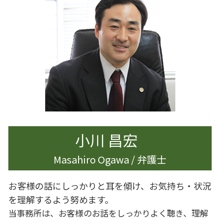
離婚
企業法務 関連法令
遺産分割調停 必要書類
離婚 慰謝料 理由
企業法務 倒産法
相続 調停 費用
離婚準備 貯金 いくら
企業法務 雇用契約
生前対策
離婚 親
遺言書作成 杉並区
離婚したい 男
相続 遺産分割協議書
離婚調停 弁護士
遺産分割 新たな財産
離婚 慰謝料 相場
離婚 男
離婚 慰謝料
財産分与 時効
小川 昌宏
Masahiro Ogawa / 弁護士
お客様の話にしっかりと耳を傾け、お気持ち・状況
を理解するよう努めます。
当事務所は、お客様のお話をしっかりよく聴き、理解