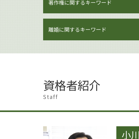
著作権に関するキーワード
著作権とは イラスト
離婚に関するキーワード
著作権 著作物
著作権 期間
著作権侵害 どこから
離婚準備 貯金 いくら
著作権 訴えられなければ
離婚調停 期間
著作権 訴える
離婚 男 不利
著作権 注意書き 例文
離婚 男
著作権 訴訟
離婚したい 男
資格者紹介
著作権とは
離婚調停 弁護士
著作権 著作隣接権 違い
離婚 大田区
Staff
著作権とは 画像
離婚 港区
著作権 対策
離婚 慰謝料 払わない
著作権法
離婚したい 準備
著作権 何がダメ
離婚 慰謝料 モラハラ
著作権 貸与
小川
離婚
著作権 対象