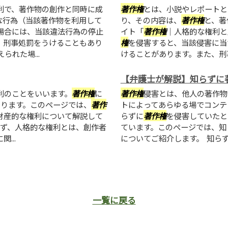
利で、著作物の創作と同時に成
著作権
とは、小説やレポートと
な行為（当該著作物を利用して
り、その内容は、
著作権
と、著
場合には、当該違法行為の停止
イト「
著作権
｜人格的な権利と
、刑事処罰をうけることもあり
権
を侵害すると、当該侵害に当
れた場...
けることがあります。また、刑事
【弁護士が解説】知らずに
利のことをいいます。
著作権
に
著作権
侵害とは、他人の著作物
あります。このページでは、
著作
トによってあらゆる場でコンテ
財産的な権利について解説して
らずに
著作権
を侵害していたと
まず、人格的な権利とは、創作者
ています。このページでは、知
...
についてご紹介します。 知ら
一覧に戻る