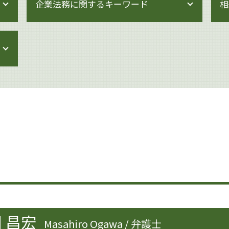
企業法務に関するキーワード
相
企業法務 トラブル
企業法務 株主総会
企業法務 中小企業
企業法務 雇用契約
企業法務 会社
企業法務 知財
企業法務 契約書チェック
企業法務 倒産法
企業法務 杉並区
事業承継 弁護士
事業承継 個人
内部管理体制 見直し
事業承継 法人
企業法務とは 弁護士
企業法務 取り組み
 昌宏
Masahiro Ogawa / 弁護士
事業承継 マッチング