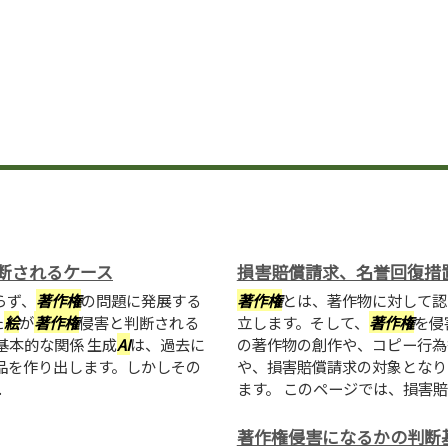
断されるケース
損害賠償請求、名誉回復措
らず、
著作権
の問題に発展する
著作権
とは、著作物に対して認
た
絵
が
著作権
侵害と判断される
立します。そして、
著作権
を侵
基本的な関係 生成
AI
は、過去に
の著作物の創作や、コピー行為
品を作り出します。しかしその
や、損害賠償請求の対象となり
.
ます。 このページでは、損害賠
著作権侵害になるかの判断