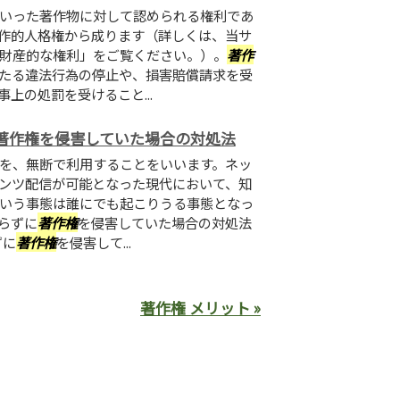
いった著作物に対して認められる権利であ
作的人格権から成ります（詳しくは、当サ
財産的な権利」をご覧ください。）。
著作
たる違法行為の停止や、損害賠償請求を受
上の処罰を受けること...
著作権を侵害していた場合の対処法
を、無断で利用することをいいます。ネッ
ンツ配信が可能となった現代において、知
いう事態は誰にでも起こりうる事態となっ
らずに
著作権
を侵害していた場合の対処法
ずに
著作権
を侵害して...
著作権 メリット »