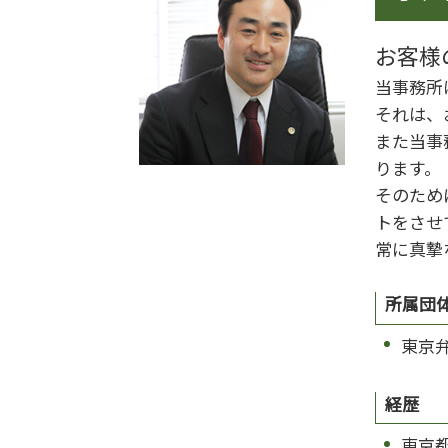
財産分与 時効
著作権 著作者人格権
離婚 浮気 慰謝料
著作権侵害にならない
お客様
離婚 夫から
著作権 知的財産権
離婚 会社 手続き
当事務所
著作権
離婚 世田谷区
それは、
離婚 円満解決
また当事
離婚準備 男
ります。
離婚 家 名義変更
そのため
トをさせ
常に真摯
所属団
東京
経歴
東京