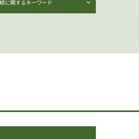
続に関するキーワード
相続 生前対策 預金
相続 手続き 代行
相続 遺産分割協議書
生前対策 弁護士
相続 専門家
相続 相談
遺産分割 兄弟
相続 相談先
相続 調停
相続 借金
相続人 行方不明
遺産分割
遺産分割 割合
遺産分割 相手方 認知症
生前対策
相続 贈与 生前対策