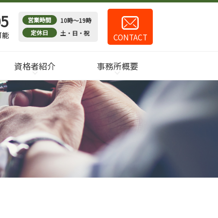
05
営業時間
10時～19時
定休日
土・日・祝
可能
CONTACT
資格者紹介
事務所概要