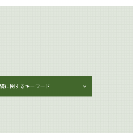
続に関するキーワード
相続 調停 流れ
相続 スケジュール
生前対策 弁護士
相続 手続き