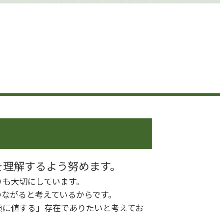
相続 せずに解体
相続 借金
遺産分割調停 必要書類
相続 生前対策 預金
相続 進め方
遺産分割 割合
遺言書作成 世田谷区
相続 申告
相続 申告不要
相続 生前
遺産分割協議書
遺産分割 争い
相続 申告期限
遺産分割 新たな財産
を理解するよう努めます。
遺言書作成 杉並区
りも大切にしています。
生前対策 相続
つながると考えているからです。
頼に値する」存在でありたいと考えてお