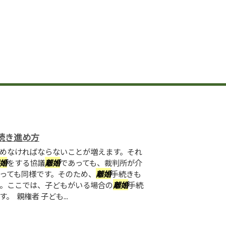
続き進め方
めなければならないことが増えます。それ
婚
をする協議
離婚
であっても、裁判所が介
っても同様です。そのため、
離婚
手続きも
。ここでは、子どもがいる場合の
離婚
手続
 親権者 子ども...