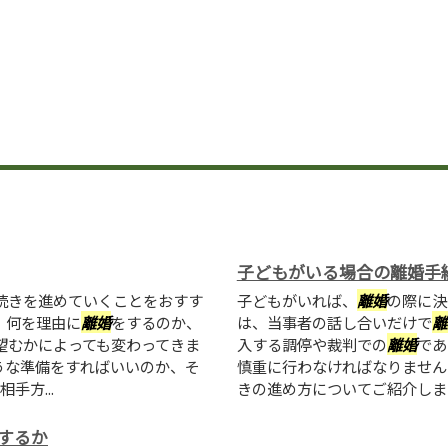
子どもがいる場合の離婚手
続きを進めていくことをおすす
子どもがいれば、
離婚
の際に決
、何を理由に
離婚
をするのか、
は、当事者の話し合いだけで
離
望むかによっても変わってきま
入する調停や裁判での
離婚
であ
うな準備をすればいいのか、そ
慎重に行わなければなりません
手方...
きの進め方についてご紹介します。
するか