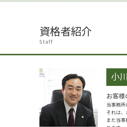
著作権侵害にならない
離婚 慰謝料 払わない
著作権 保護期間
離婚
著作権とは イラスト
離婚 会社 手続き
著作権
離婚 港区
資格者紹介
著作権侵害 時効
離婚準備 男
著作権侵害 知らずに
離婚 遺産相続
Staff
著作権 著作者人格権 違い
離婚 慰謝料 相場
著作権 訴訟
離婚準備 貯金 いくら
著作権 著作隣接権
離婚 影響
著作権 知的財産権
離婚 家 名義変更
著作権 訴えられなければ
小川
離婚 慰謝料 モラハラ
著作権とは 画像
離婚したい 男
著作権とは 文化庁
離婚調停 期間
著作権 対象外
お客様
不貞行為 離婚
著作権 損害賠償
離婚 慰謝料
当事務所
著作権 メリット
離婚 円満解決
それは、
離婚 夫から
また当事
離婚 男 不利