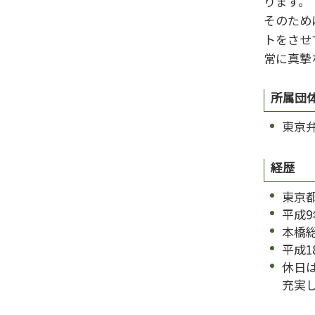
ります。
離婚 男
そのため
トをさせ
常に真摯
所属団
東京
経歴
東京
平成
本橋
平成1
休日
充実