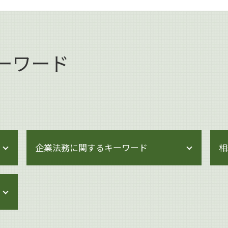
ーワード
企業法務に関するキーワード
相
企業法務 契約書チェック
内部統制 見直し
企業法務 会社法
企業法務 倒産法