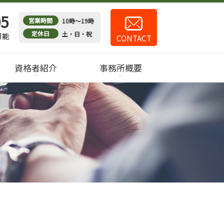
05
営業時間
10時～19時
定休日
土・日・祝
可能
CONTACT
資格者紹介
事務所概要