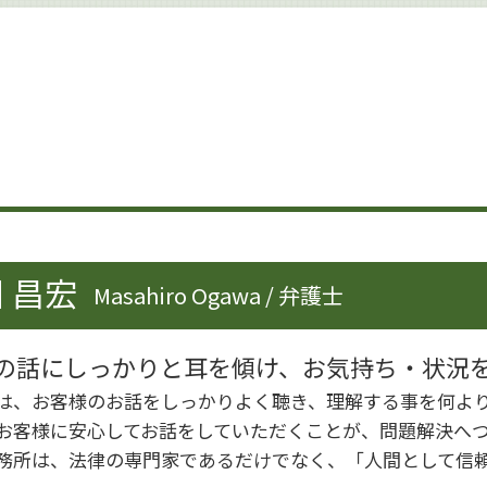
企業法務 雇用問題
企業法務 課題
企業法務 弁護士
事業承継 個人
労働問題 企業法務
事業承継 変更契約
事業承継 法人
企業法務 労働法
企業法務 海外
就業規則 不利益変更
企業法務 トラブル
 昌宏
Masahiro Ogawa / 弁護士
企業法務 契約
企業法務 体制
企業法務 港区
の話にしっかりと耳を傾け、お気持ち・状況
企業法務 知財
は、お客様のお話をしっかりよく聴き、理解する事を何よ
企業法務 m&a
お客様に安心してお話をしていただくことが、問題解決へ
務所は、法律の専門家であるだけでなく、「人間として信