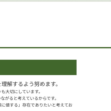
相続 生前対策 預金
相続 手続き
遺産分割
相続 進め方
相続 生前
遺産分割 調停
相続 せずに解体
相続 調停 流れ
土地 生前対策
遺言書作成 港区
相続 相談
相続 相談先
遺言書作成 杉並区
遺産分割 預貯金
を理解するよう努めます。
遺言書作成 世田谷区
りも大切にしています。
遺産分割調停 必要書類
つながると考えているからです。
頼に値する」存在でありたいと考えてお