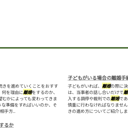
子どもがいる場合の離婚手
続きを進めていくことをおすす
子どもがいれば、
離婚
の際に決
、何を理由に
離婚
をするのか、
は、当事者の話し合いだけで
離
望むかによっても変わってきま
入する調停や裁判での
離婚
であ
うな準備をすればいいのか、そ
慎重に行わなければなりません
手方...
きの進め方についてご紹介します。
するか