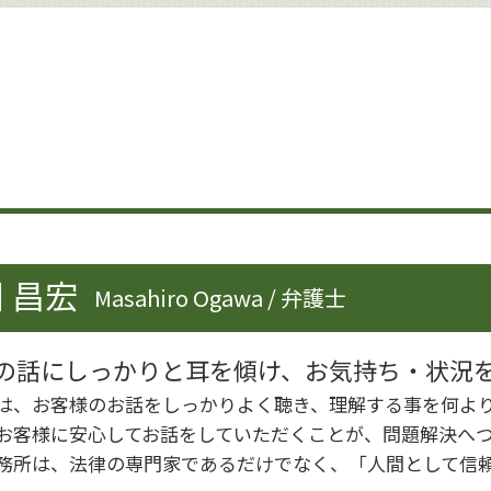
企業法務 特徴
企業法務 海外
企業法務 雇用問題
企業法務 杉並区
企業法務 倒産法
事業承継 個人
企業法務 弁護士
事業承継 法人
企業法務 調査
内部管理体制 見直し
事業承継 方法
 昌宏
Masahiro Ogawa / 弁護士
就業規則 不利益変更
企業法務 取り組み
企業法務 会社
の話にしっかりと耳を傾け、お気持ち・状況
労働問題 企業法務
は、お客様のお話をしっかりよく聴き、理解する事を何よ
企業法務 契約書チェック
お客様に安心してお話をしていただくことが、問題解決へ
務所は、法律の専門家であるだけでなく、「人間として信