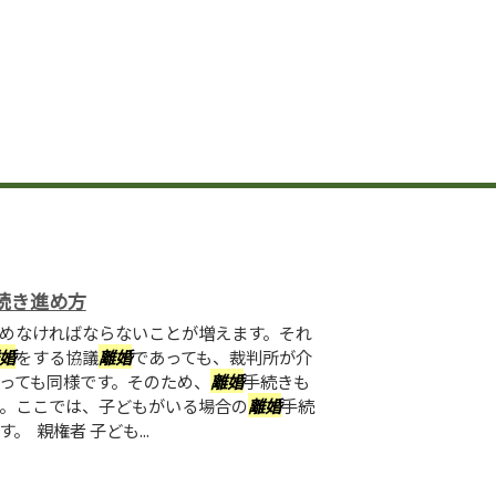
続き進め方
めなければならないことが増えます。それ
婚
をする協議
離婚
であっても、裁判所が介
っても同様です。そのため、
離婚
手続きも
。ここでは、子どもがいる場合の
離婚
手続
 親権者 子ども...