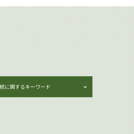
続に関するキーワード
遺言 生前対策
相続 遺産分割協議書
相続 節税
遺留分 侵害