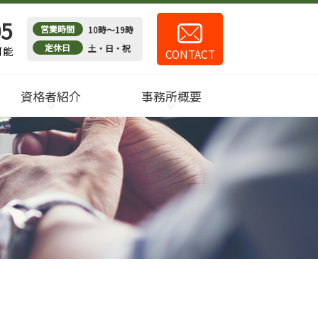
05
営業時間
10時～19時
定休日
土・日・祝
可能
CONTACT
資格者紹介
事務所概要