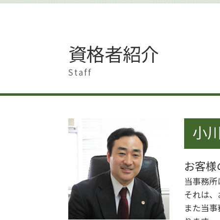
著作権 貸与
離婚 慰謝料 相場
著作権侵害 どこから
離婚 大田区
著作権 メリット
離婚 港区
著作権とは どこまで
離婚 浮気 慰謝料
資格者紹介
著作権 著作物
離婚準備 男
著作権侵害 身近な例
離婚 杉並区
Staff
著作権 著作隣接権 違い
離婚 世田谷区
著作権 訴えられなければ
離婚したい 男
著作権 訴える
離婚調停 期間
著作権
離婚 影響
著作権侵害 知らずに
小川
離婚 慰謝料 モラハラ
著作権 損害賠償
離婚 遺産相続
著作権とは 写真
離婚 慰謝料
著作権侵害 親告罪
お客様
不貞行為 離婚
著作権 訴えられた
離婚 男
当事務所
著作権 著作者人格権 違い
離婚 家 名義変更
それは、
離婚準備 貯金 いくら
また当事
離婚したい 準備