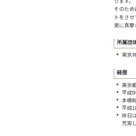
ります。
離婚 会社 手続き
そのため
トをさせ
常に真摯
所属団
東京
経歴
東京
平成
本橋
平成1
休日
充実