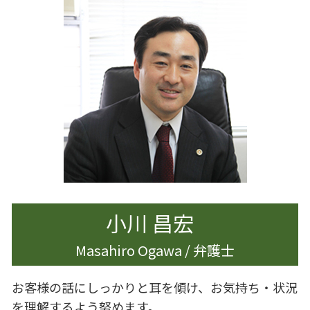
認知症 生前対策
著作権 貸与
離婚 世田谷区
事業承継 代表者 変更
遺言書作成 杉並区
不貞行為 離婚
事業承継 弁護士
遺産分割調停 必要書類
離婚 杉並区
企業法務 契約書チェック
相続 相談先
離婚 遺産相続
企業法務 特徴
相続 調停 流れ
離婚 家 名義変更
相続 手続き
離婚 浮気 慰謝料
相続 申告
離婚 男 不利
相続 調停
離婚 影響
離婚調停 別居
離婚 港区
離婚調停 期間
小川 昌宏
Masahiro Ogawa / 弁護士
お客様の話にしっかりと耳を傾け、お気持ち・状況
を理解するよう努めます。