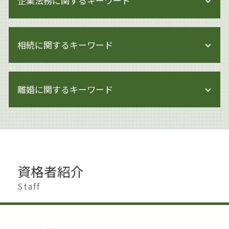
企業法務に関するキーワード
著作権 メリット
著作権とは 文化庁
著作権 期間
企業法務 弁護士事務所
著作権侵害
相続に関するキーワード
企業法務 体制
著作権とは 写真
事業承継とは
著作権 著作者人格権
企業法務 海外
遺言 生前対策
著作権とは イラスト
企業法務 トラブル
離婚に関するキーワード
遺言書作成 大田区
著作権 対象外
事業承継 個人
相続 贈与 生前対策
著作権 損害賠償
企業法務 m&a
遺産分割 兄弟
著作権とは 音楽
離婚準備 男
事業承継 マッチング
相続 生前贈与
著作権とは
離婚 男
問題社員 追い込む
相続 進め方
著作権侵害 親告罪
離婚 慰謝料
企業法務とは 弁護士
遺留分 侵害
著作権侵害 どこから
離婚 会社 手続き
企業法務 中小企業
生前対策 とは
資格者紹介
著作権とは 画像
離婚したい 準備
企業法務 知財
相続 節税
著作権侵害 時効
離婚 親
Staff
事業承継 方法
相続人 行方不明
著作権 知的財産権 違い
離婚 円満解決
モンスター社員 解雇
遺産分割 割合
著作権 訴えられた
離婚 慰謝料 モラハラ
企業法務 契約審査
遺産分割 相手方 認知症
著作権法
財産分与 時効
企業法務 取り組み