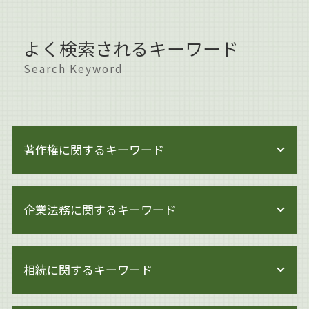
よく検索されるキーワード
Search Keyword
著作権に関するキーワード
著作権 メリット
企業法務に関するキーワード
著作権とは 写真
著作権 貸与
著作権 対象
企業法務 関連法令
著作権 著作隣接権 違い
相続に関するキーワード
モンスター社員 解雇
著作権侵害 身近な例
事業承継とは
著作権 訴えられなければ
企業法務 調査