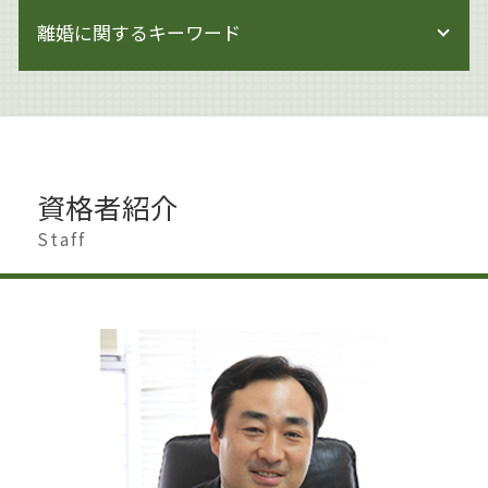
相続 生前
著作権 注意書き 例文
企業法務 労働法
離婚に関するキーワード
土地 生前対策
著作権侵害にならない
内部管理体制 見直し
相続 遺産分割協議書
著作権侵害 時効
企業法務 トラブル
相続 相談
著作権 訴える
不貞行為 離婚
企業法務 知財
遺留分 侵害
著作権とは 音楽
離婚 港区
事業承継 個人
遺言 生前対策
著作権侵害 どこから
離婚 親
事業承継 方法
相続 節税
著作権 法律
離婚準備 貯金 いくら
企業法務 弁護士事務所
相続 申告不要
資格者紹介
著作権 訴えられた
離婚 大田区
企業法務 課題
遺言書作成 大田区
著作権とは 画像
離婚 杉並区
Staff
事業承継 代表者 変更
相続 借金
著作権 損害賠償
離婚 慰謝料 相場
企業法務 労働
遺産分割 新たな財産
著作権侵害
離婚 慰謝料 払わない
労働問題 企業法務
遺言書作成 港区
著作権 対象外
離婚 円満解決
事業承継 法人
遺言書作成 杉並区
著作権 著作者人格権
離婚 会社 手続き
企業法務 株主総会
相続 贈与 生前対策
離婚 影響
事業承継 弁護士
遺言書作成 世田谷区
離婚調停 弁護士
企業法務 世田谷区
遺産分割 預貯金
離婚調停 期間
就業規則 不利益変更
相続人 行方不明
離婚準備 男
相続 手続き
離婚 男