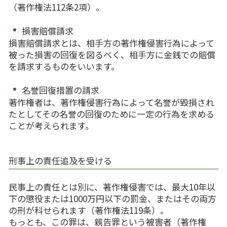
（著作権法
112
条
2
項）。
損害賠償請求
損害賠償請求とは、相手方の著作権侵害行為によって
被った損害の回復を図るべく、相手方に金銭での賠償
を請求するものをいいます。
名誉回復措置の請求
著作権者は、著作権侵害行為によって名誉が毀損され
たとしてその名誉の回復のために一定の行為を求める
ことが考えられます。
刑事上の責任追及を受ける
民事上の責任とは別に、著作権侵害では、最大
10
年以
下の懲役または
1000
万円以下の罰金、またはその両方
の刑が科せられます（著作権法
119
条）。
もっとも、この罪は、親告罪という被害者（著作権