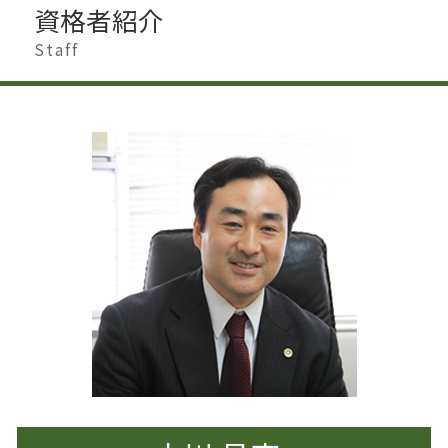
企業法務 知財
相続人 行方不明
資格者紹介
著作権 訴える
離婚したい 男
事業承継 個人
相続 相談先
著作権侵害 時効
離婚調停 別居
Staff
事業承継とは
相続 スケジュール
著作権
離婚したい 準備
事業承継 弁護士
遺産分割 預貯金
著作権 メリット
離婚 影響
企業法務 契約書チェック
相続 贈与 生前対策
著作権とは どこまで
不貞行為 離婚
企業法務 取り組み
相続 進め方
著作権 対象外
離婚準備 男
内部管理体制 見直し
遺産分割 新たな財産
離婚 円満解決
上場準備
生前対策 相続
離婚準備 貯金 いくら
企業法務 トラブル
相続 節税
離婚
閉鎖会社 事業承継
遺産分割 割合
離婚 男 不利
生前対策
離婚 家 名義変更
相続 相談
離婚調停 弁護士
遺留分 侵害
離婚 杉並区
離婚 男
離婚 港区
離婚調停 期間