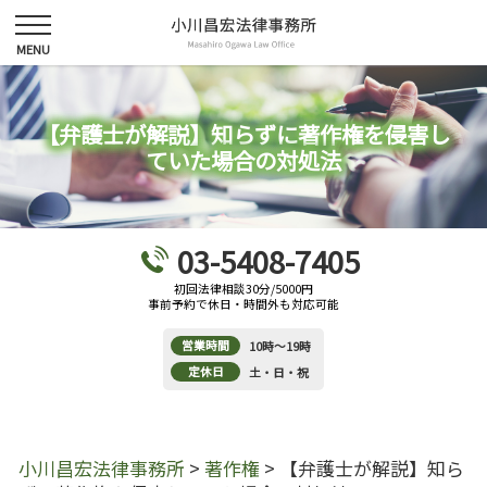
【弁護士が解説】知らずに著作権を侵害し
ていた場合の対処法
03-5408-7405
初回法律相談30分/5000円
事前予約で休日・時間外も対応可能
営業時間
10時～19時
定休日
土・日・祝
小川昌宏法律事務所
>
著作権
>
【弁護士が解説】知ら