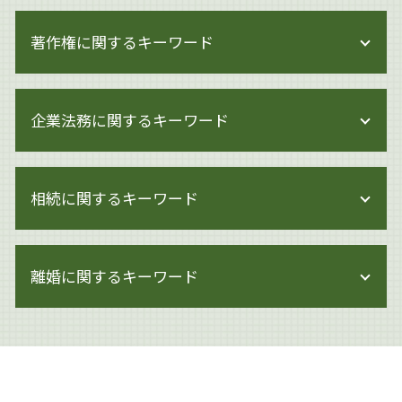
著作権に関するキーワード
著作権 訴えられた
企業法務に関するキーワード
著作権侵害 身近な例
著作権侵害 親告罪
著作権侵害 どこから
企業法務 雇用契約
著作権 法律
相続に関するキーワード
企業法務 労働時間
著作権 知的財産権
企業法務 倒産法
著作権 注意書き 例文
企業法務 会社法
相続 手続き 代行
著作権侵害 知らずに
企業法務 労働
離婚に関するキーワード
遺言書作成 世田谷区
著作権とは 音楽
企業法務 労働法
相続 遺産分割協議書
著作権 著作者人格権
事業承継 代表者 変更
遺産分割調停 必要書類
著作権 著作者人格権 違い
離婚 慰謝料 モラハラ
企業法務 調査
相続 少ない場合
著作権 保護期間
離婚 大田区
モンスター社員 解雇
認知症 生前対策
著作権とは イラスト
離婚 慰謝料 理由
企業法務 契約審査
相続 調停 流れ
著作権 訴えられなければ
離婚 浮気 慰謝料