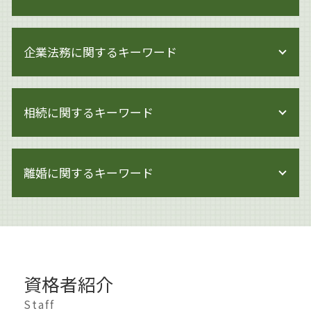
著作権侵害 知らずに
企業法務に関するキーワード
著作権 法律
著作権 対策
著作権侵害にならない
企業法務 特徴
著作権 注意書き 例文
相続に関するキーワード
企業法務 顧問弁護士
著作権 メリット
企業法務 課題
著作権とは
企業法務 法律事務所
相続 専門家
著作権とは イラスト
企業法務 契約審査
離婚に関するキーワード
生前対策 とは
著作権とは 写真
企業法務 会社
遺留分 侵害
ai 絵 著作権
企業法務 取り組み
遺産分割 預貯金
著作権 訴える
離婚 慰謝料 モラハラ
企業法務 大田区
相続 借金
著作権侵害 どこから
離婚調停 別居
労働問題 企業法務
相続 調停
著作権 訴訟
離婚 浮気 慰謝料
企業法務 契約
遺言書作成 世田谷区
著作権 保護期間
離婚 世田谷区
企業法務 弁護士
土地 生前対策
資格者紹介
著作権侵害 親告罪
離婚したい 準備
内部管理体制 見直し
相続 手続き 代行
著作権 著作者人格権 違い
不貞行為 離婚
Staff
企業法務 体制