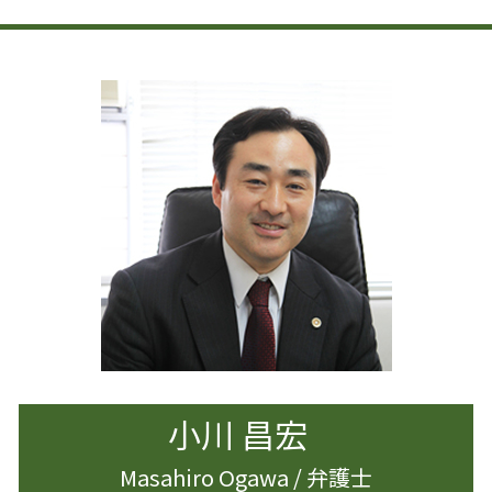
相続 調停 流れ
著作権侵害 時効
離婚 家 名義変更
企業法務 雇用問題
遺産分割 兄弟
著作権 著作隣接権 違い
離婚 男
企業法務 知財
相続 遺産分割協議書
著作権 知的財産権 違い
離婚準備 貯金 いくら
事業承継 法人
遺言書作成 杉並区
著作権とは 音楽
離婚 慰謝料
企業法務 m&a
遺産分割調停 必要書類
離婚 港区
企業法務 雇用契約
遺言 生前対策
離婚 慰謝料 相場
事業承継 マッチング
生前対策 相続
離婚 円満解決
企業法務 契約書
遺産分割 新たな財産
離婚 夫から
相続 少ない場合
離婚 杉並区
遺産分割
離婚準備 男
遺産分割 相手方 認知症
離婚 男 不利
離婚 慰謝料 払わない
離婚調停 弁護士
離婚したい 男
小川 昌宏
Masahiro Ogawa / 弁護士